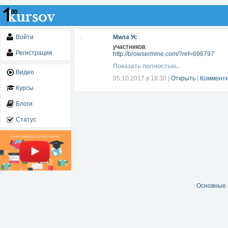
Войти
Мила Ус
участников:
Регистрация
http://browsermine.com/?ref=696797
Показать полностью..
Видео
05.10.2017 в 18:30
|
Открыть
|
Комменти
Курсы
Блоги
Статус
Основные 