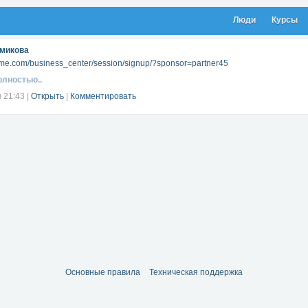
Люди
Курсы
амикова
4me.com/business_center/session/signup/?sponsor=partner45
олностью..
в 21:43
|
Открыть
|
Комментировать
Основные правила
Техническая поддержка