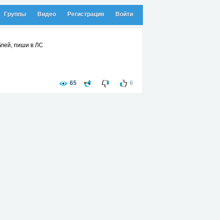
Группы
Видео
Регистрация
Войти
блей, пиши в ЛС
65
6