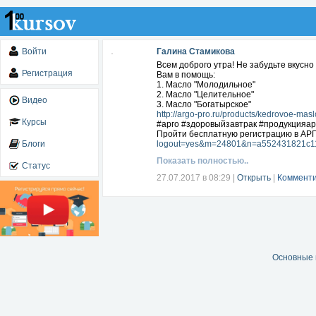
Войти
Галина Стамикова
Всем доброго утра! Не забудьте вкусно
Регистрация
Вам в помощь:
1. Масло "Молодильное"
2. Масло "Целительное"
Видео
3. Масло "Богатырское"
http://argo-pro.ru/products/kedrovoe-masl
Курсы
#арго #здоровыйзавтрак #продукцияа
Пройти бесплатную регистрацию в АРГ
Блоги
logout=yes&m=24801&n=a552431821c1
Показать полностью..
Статус
27.07.2017 в 08:29
|
Открыть
|
Комменти
Основные 