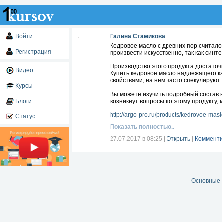
Войти
Галина Стамикова
Кедровое масло с древних пор считал
Регистрация
произвести искусственно, так как син
Производство этого продукта достаточ
Видео
Купить кедровое масло надлежащего к
свойствами, на нем часто спекулируют
Курсы
Вы можете изучить подробный состав н
Блоги
возникнут вопросы по этому продукту,
http://argo-pro.ru/products/kedrovoe-masl
Статус
Показать полностью..
27.07.2017 в 08:25
|
Открыть
|
Комменти
Основные 