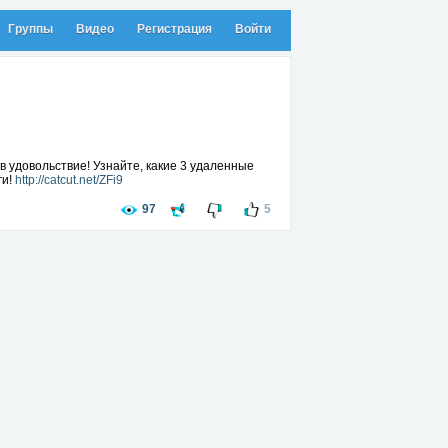
Группы
Видео
Регистрация
Войти
 в удовольствие! Узнайте, какие 3 удаленные
ги!
http://catcut.net/ZFi9
97
5