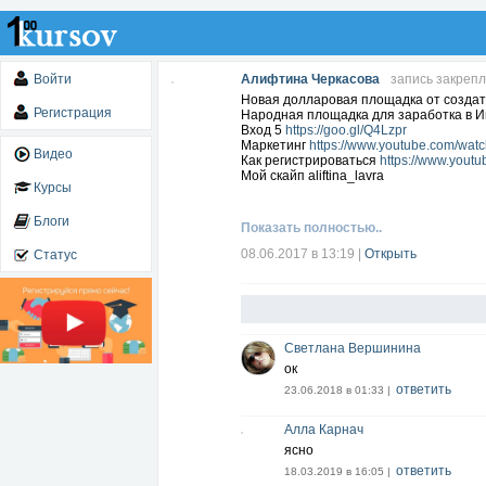
Войти
Алифтина Черкасова
запись закреп
Новая долларовая площадка от создате
Регистрация
Народная площадка для заработка в 
Вход 5
https://goo.gl/Q4Lzpr
Маркетинг
https://www.youtube.com/wat
Видео
Как регистрироваться
https://www.you
Мой скайп aliftina_lavra
Курсы
Блоги
Показать полностью..
08.06.2017 в 13:19
|
Открыть
Статус
Светлана Вершинина
ок
ответить
23.06.2018 в 01:33 |
Алла Карнач
ясно
ответить
18.03.2019 в 16:05 |