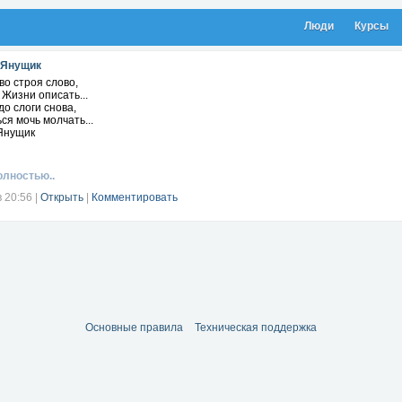
Люди
Курсы
 Янущик
о строя слово,
 Жизни описать...
до слоги снова,
ся мочь молчать...
Янущик
олностью..
в 20:56
|
Открыть
|
Комментировать
Основные правила
Техническая поддержка