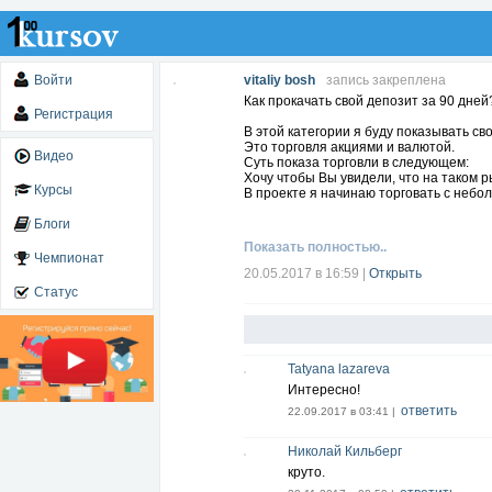
Войти
vitaliy bosh
запись закреплена
Как прокачать свой депозит за 90 дней
Регистрация
В этой категории я буду показывать св
Это торговля акциями и валютой.
Видео
Суть показа торговли в следующем:
Хочу чтобы Вы увидели, что на таком 
Курсы
В проекте я начинаю торговать с небол
Блоги
Показать полностью..
Чемпионат
20.05.2017 в 16:59
|
Открыть
Статус
Tatyana lazareva
Интересно!
ответить
22.09.2017 в 03:41 |
Николай Кильберг
круто.