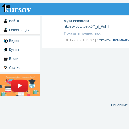
Войти
муза соколова
https://youtu.be/X0Y_iI_PqHI
Регистрация
Показать полностью..
10.05.2017 в 15:37
|
Открыть
|
Комменти
Видео
Курсы
Блоги
Статус
Основные 