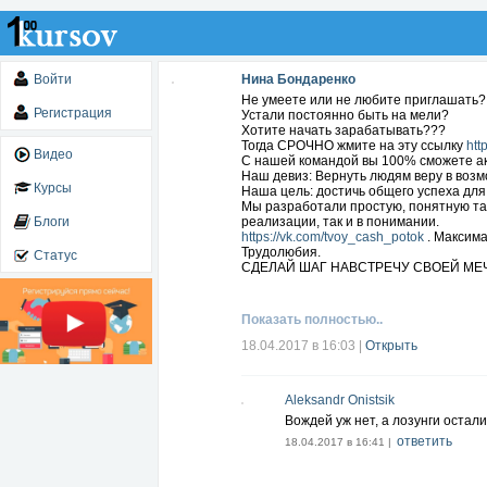
Войти
Нина Бондаренко
Не умеете или не любите приглашать?
Регистрация
Устали постоянно быть на мели?
Хотите начать зарабатывать???
Тогда СРОЧНО жмите на эту ссылку
htt
Видео
C нашей командой вы 100% сможете а
Наш девиз: Вернуть людям веру в возм
Курсы
Наша цель: достичь общего успеха для 
Мы разработали простую, понятную так
Блоги
реализации, так и в понимании.
https://vk.com/tvoy_cash_potok
. Максима
Трудолюбия.
Статус
СДЕЛАЙ ШАГ НАВСТРЕЧУ СВОЕЙ МЕЧ
Показать полностью..
18.04.2017 в 16:03
|
Открыть
Aleksandr Onistsik
Вождей уж нет, а лозунги остал
ответить
18.04.2017 в 16:41 |