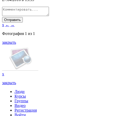
Отправить
x
←
→
Фотография
1
из
1
закрыть
x
закрыть