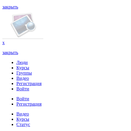
закрыть
x
закрыть