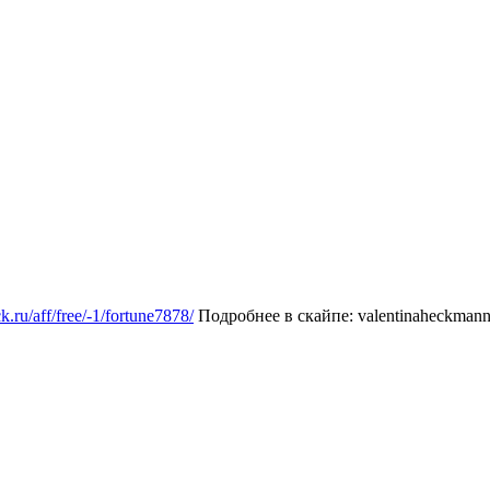
ck.ru/aff/free/-1/fortune7878/
Подробнее в скайпе: valentinaheckman