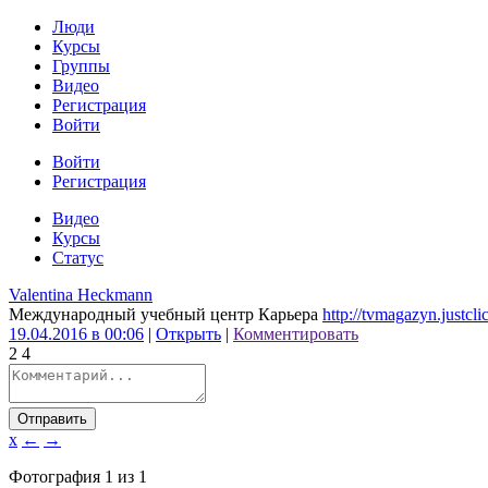
Люди
Курсы
Группы
Видео
Регистрация
Войти
Войти
Регистрация
Видео
Курсы
Статус
Valentina Heckmann
Международный учебный центр Карьера
http://tvmagazyn.justcli
19.04.2016 в 00:06
|
Открыть
|
Комментировать
2
4
Отправить
x
←
→
Фотография
1
из
1