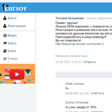
Войти
Татьяна Кузьменко
запись закрепле
Привет, друзья!
Регистрация
Лучшая МЛМ компания, с невероятно о
Регистрация в компании бесплатная. И
заниматься данным бизнесом, вы всё р
Видео
Присоединяйтесь в нашу команду!!!
Вы не пожалеете!
Курсы
http://tataianak.wixsite.com/mysite-2
Блоги
Показать полностью..
Статус
15.04.2017 в 03:27
|
Открыть
Artak Lonsaw
5+
ответить
09.09.2017 в 17:44 |
Елена Устинова
А у нас скидка от 35%