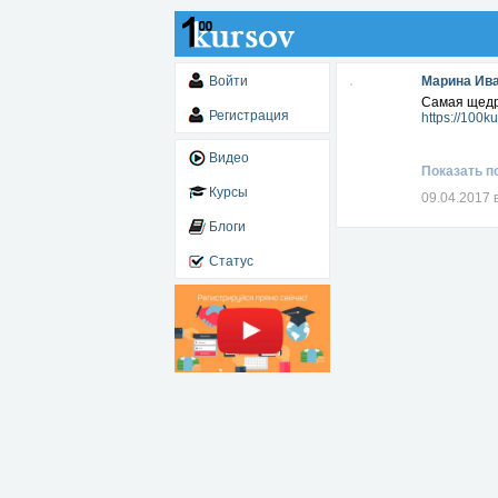
Войти
Марина Ив
Самая щедр
Регистрация
https://100
Видео
Показать п
Курсы
09.04.2017 
Блоги
Статус