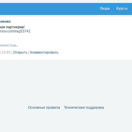
Люди
Курсы
аненко
ая партнерка!
kursov.com/reg53741
олностью..
в 13:45
|
Открыть
|
Комментировать
Основные правила
Техническая поддержка