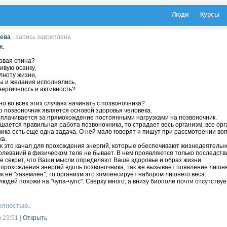
Люди
Курсы
цева
запись закреплена
к.
овая спина?
ивую осанку,
лноту жизни,
ы и желания исполнялись,
ергичность и активность?
о во всех этих случаях начинать с позвоночника?
о позвоночник является основой здоровья человека.
сплачивается за прямохождение постоянными нагрузками на позвоночник.
шается правильная работа позвоночника, то страдает весь организм, все орг
ика есть еще одна задача. О ней мало говорят и пишут при рассмотрении в
ка.
 это канал для прохождения энергий, которые обеспечивают жизнедеятельно
леваний в физическом теле не бывает. В нем проявляются только последстви
е секрет, что Ваши мысли определяют Ваше здоровье и образ жизни.
прохождения энергий вдоль позвоночника, так же вызывает появление лишне
к не "заземлен", то организм это компенсирует набором лишнего веса.
людей похожи на "чупа-чупс". Сверху много, а внизу биополе почти отсутствуе
тствия "заземления" страдают отношения с окружающими. Человек становитс
ты такого человека плохо претворяются в жизнь, т.к. нет связи с силой мат
 тяжело действовать, хотя планов в голове возникает огромное количество, н
олностью..
преследует лень во всех вопросах. Даже если такие люди пользуются афирма
них только на половину.
в 23:51
|
Открыть
ическая работа с позвоночником не заменяет физические упражнения и поход