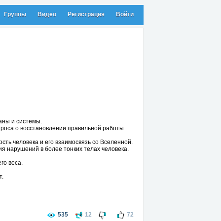
Группы
Видео
Регистрация
Войти
аны и системы.
опроса о восстановлении правильной работы
сть человека и его взаимосвязь со Вселенной.
я нарушений в более тонких телах человека.
го веса.
т.
я обидчивым, раздражительным и вспыльчивым.
ерилизующей мысли.
о перейти от слов к делу им очень трудно.
циями, мудрами, медитациями, то эти методы
535
12
72
 к мануальному специалисту.