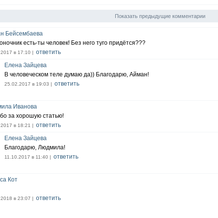
ает их в сотни раз. Эти методы восстанавливают правильное положение поз
ют.
Показать предыдущие комментарии
тическая работа восстанавливает полноценный ток энергий по позвоночнику 
и текут по позвоночнику правильно его очень сложно повредить.
ивного решения задачи восстановления правильного энергообмена организм
н Бейсембаева
а, создан аудиотренинг по восстановлению, очистке и гармонизации энергок
оночник есть-ты человек! Без него туго придётся???
ческая работа не требует специальной подготовки. Работает для каждого не
кую работу можно написав по любому из контактов на блоге
https://bioenergy.
ответить
.2017 в 17:10 |
Елена Зайцева
В человеческом теле думаю да)) Благодарю, Айман!
ответить
25.02.2017 в 19:03 |
ила Иванова
бо за хорошую статью!
ответить
.2017 в 18:21 |
Елена Зайцева
Благодарю, Людмила!
ответить
11.10.2017 в 11:40 |
са Кот
ответить
.2018 в 23:07 |