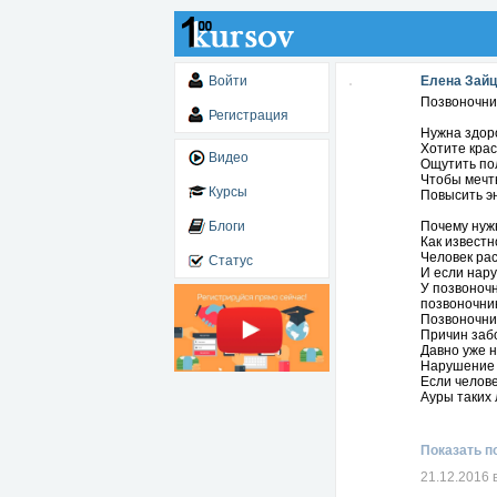
Войти
Елена Зай
Позвоночни
Регистрация
Нужна здор
Хотите крас
Видео
Ощутить по
Чтобы мечт
Курсы
Повысить эн
Блоги
Почему нужн
Как известн
Человек ра
Статус
И если нару
У позвоночн
позвоночни
Позвоночник
Причин забо
Давно уже н
Нарушение 
Если челове
Ауры таких 
Из-за отсу
Планы и меч
Таким людям
Показать п
Постоянно 
работают у 
21.12.2016 
Биоэнергет