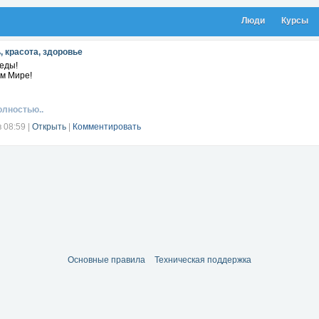
Люди
Курсы
, красота, здоровье
еды!
ем Мире!
олностью..
в 08:59
|
Открыть
|
Комментировать
Основные правила
Техническая поддержка