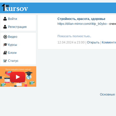
Войти
Стройность, красота, здоровье
https://dilan-mirror.com/r/ktp_b0ybo
- оче
Регистрация
Показать полностью..
Видео
12.04.2024 в 23:00
|
Открыть
|
Комменти
Курсы
Блоги
Статус
Основные 