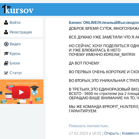
Войти
Бизнес ONLINE/Успешный/Высокодо
ДОБРОЕ ВРЕМЯ СУТОК, МНОГОУВАЖА
Регистрация
ВСЕ ДУМАЮ УЖЕ ЗАМЕТИЛИ ЧТО Я АК
Видео
НО СЕЙЧАС ХОЧУ ПОДЕЛИТЬСЯ ОДНИ
И УЖЕ ВЛЮБИЛАСЬ В НЕГО
Курсы
ПОЧЕМУ ИМЕННО #DREAM_MATRIX
Блоги
ДА ВОТ ПОЧЕМУ:
ВО ПЕРВЫХ ОЧЕНЬ КОРОТКИЕ И СК
Статус
ВО ВТОРЫХ,ЭТО УНИКАЛЬНАЯ СТРАТЕ
В ТРЕТЬИХ,ЭТО ЕДИНОРАЗОВЫЙ ВХО
ВСЕГО - 5600 по стратегии (на 2 площа
ОБРАЩАЮ ВАШЕ ВНИМАНИЕ НА ТО, ЧТ
МЫ ЖЕ КОМАНДА #PROFIT_HUNTERS
ГАРАНТИРУЕМ:
БЕСПЛАТНОЕ ОБУЧЕНИЕ (командные с
Показать полностью..
КОМАНДНАЯ РАБОТА.
Матрица заполняется усилиями всех уч
17.02.2023 в 16:02
|
Открыть
|
Комменти
И ЕЩ ОДНА СУПЕР ФИШКА НАШЕЙ К