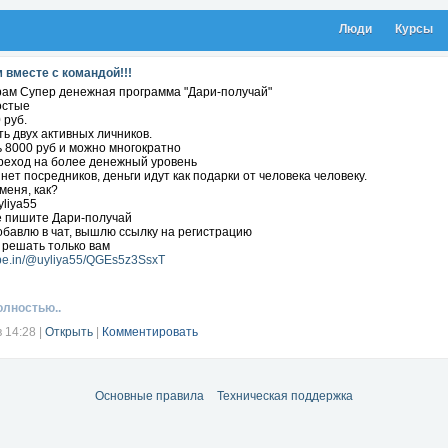
Люди
Курсы
 вместе с командой!!!
грам Супер денежная программа "Дари-получай"
остые
 руб.
ть двух активных личников.
 8000 руб и можно многократно
ереход на более денежный уровень
 нет посредников, деньги идут как подарки от человека человеку.
меня, как?
yliya55
е пишите Дари-получай
обавлю в чат, вышлю ссылку на регистрацию
 решать только вам
type.in/@uyliya55/QGEs5z3SsxT
олностью..
в 14:28
|
Открыть
|
Комментировать
Основные правила
Техническая поддержка