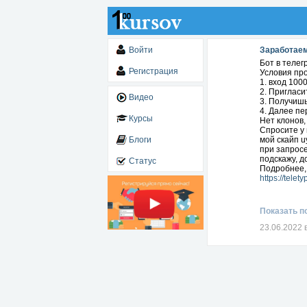
Войти
Заработаем
Бот в теле
Регистрация
Условия пр
1. вход 1000
2. Пригласи
Видео
3. Получишь
4. Далее п
Курсы
Нет клонов,
Спросите у 
Блоги
мой скайп u
при запрос
подскажу, д
Статус
Подробнее,
https://tele
Показать п
23.06.2022 