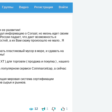
Группы
Видео
Регистрация
Войти
и ее развитии!
щал информацию о Corsair, но жизнь идет своим
России падает, что дает возможность и
остей, а их Вам скажу произошло не мало.. Я
ать пластиковый мусор в море, и сдавать на
ны!
 ) для торговли ( продажа и покупка ) , нашего
 популярном сервисе Coinmarcetcap, а сейчас
ущая мировая система сертификации
в сырья и рынков.
высококачественное биомасло
усский язык о следующих ШАГАХ в развитии
12
1
1