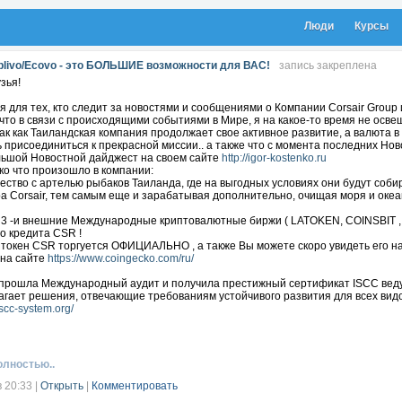
Люди
Курсы
plivo/Ecovo - это БОЛЬШИЕ возможности для ВАС!
запись закреплена
зья!
для тех, кто следит за новостями и сообщениями о Компании Corsair Group 
 что в связи с происходящими событиями в Мире, я на какое-то время не осве
ак как Таиландская компания продолжает свое активное развитие, а валюта в 
 присоединиться к прекрасной миссии.. а также что с момента последних Нов
льшой Новостной дайджест на своем сайте
http://igor-kostenko.ru
ко что произошло в компании:
ество с артелью рыбаков Таиланда, где на выгодных условиях они будут собир
а Corsair, тем самым еще и зарабатывая дополнительно, очищая моря и океа
 3 -и внешние Международные криптовалютные биржи ( LATOKEN, COINSBIT , XT
о кредита CSR !
токен CSR торгуется ОФИЦИАЛЬНО , а также Вы можете скоро увидеть его на
 на сайте
https://www.coingecko.com/ru/
 прошла Международный аудит и получила престижный сертификат ISCC вед
гает решения, отвечающие требованиям устойчивого развития для всех видо
iscc-system.org/
отовка для установки еще 2-х машин по переработке пластикового мусора в 
гое
олностью..
 можете посмотреть и послушать самые последние Новости с переводом на р
в 20:33
|
Открыть
|
Комментировать
u.be/NbBIsrXrFxo