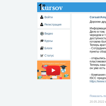
Войти
Corsair/Am
Дорогие дру
Регистрация
Информация 
Дело в том,
Видео
чередом и т
доступность
Курсы
готовлю бо
Теперь крат
Блоги
- Сотруднич
пункты сбор
Статус
- открылись
пластиковог
Теперь наш 
он уже есть
- Компания
ISCC предла
https://www.
- идет подг
и много дру
Показать п
а здесь Вы
Corsair
20.05.2022 
https://yout