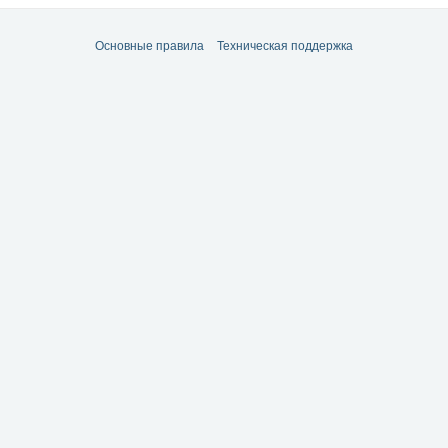
еграм канала Вы уже сможете ознакомиться со всеми этими новостями
https://
ы..пишите в личку !
Основные правила
Техническая поддержка
деть Вас у себя в команде!