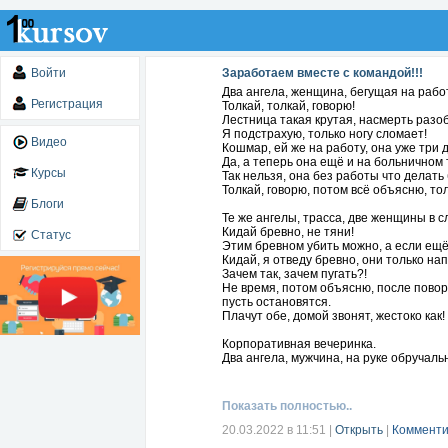
Войти
Заработаем вместе с командой!!!
Два ангела, женщина, бегущая на работ
Регистрация
Толкай, толкай, говорю!
Лестница такая крутая, насмерть разоб
Я подстрахую, только ногу сломает!
Видео
Кошмар, ей же на работу, она уже три
Да, а теперь она ещё и на больничном
Курсы
Так нельзя, она без работы что делать
Толкай, говорю, потом всё объясню, то
Блоги
Те же ангелы, трасса, две женщины в 
Кидай бревно, не тяни!
Статус
Этим бревном убить можно, а если ещё 
Кидай, я отведу бревно, они только на
Зачем так, зачем пугать?!
Не время, потом объясню, после поворот
пусть остановятся.
Плачут обе, домой звонят, жестоко как!
Корпоративная вечеринка.
Два ангела, мужчина, на руке обручаль
Пусть ещё выпьет.
Хватит, он уже пьяный! Вон как он на н
Ещё налей, пусть пьёт!
Показать полностью..
У него дома жена, детей двое, он же в
Да, пусть, пусть она соглашается!
20.03.2022 в 11:51
|
Открыть
|
Комменти
Согласилась, уходят, просто ужас! Жен