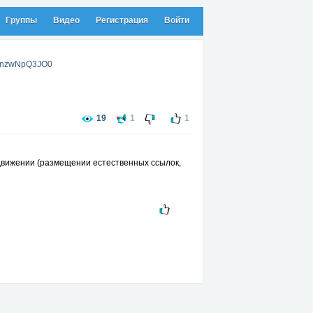
Группы
Видео
Регистрация
Войти
=gnzwNpQ3JO0
19
1
1
одвижении (размещении естественных ссылок,