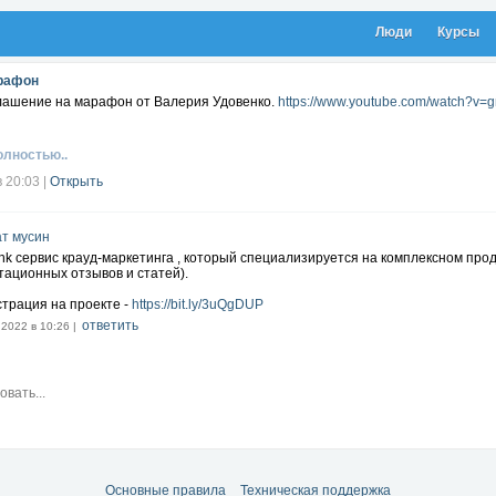
Люди
Курсы
рафон
лашение на марафон от Валерия Удовенко.
https://www.youtube.com/watch?v
олностью..
в 20:03
|
Открыть
т мусин
ink сервис крауд-маркетинга , который специализируется на комплексном пр
тационных отзывов и статей).
страция на проекте -
https://bit.ly/3uQgDUP
ответить
.2022 в 10:26 |
Основные правила
Техническая поддержка