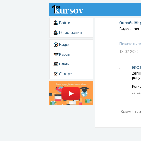
Войти
Онлайн Ма
Видео приг
Регистрация
Показать п
Видео
13.02.2022 
Курсы
Блоги
рифа
Zenl
Статус
репу
Реги
18.02