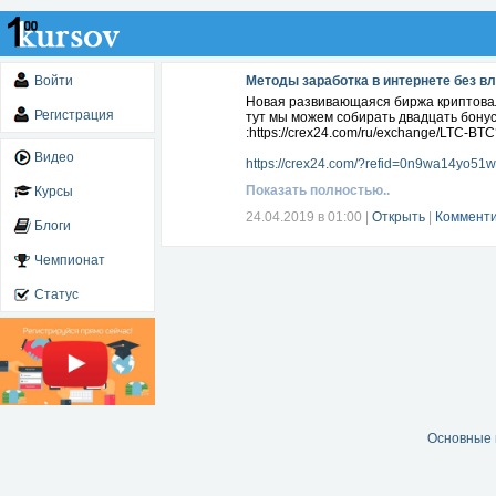
Войти
Методы заработка в интернете без в
Новая развивающаяся биржа криптовалю
Регистрация
тут мы можем собирать двадцать бону
:https://crex24.com/ru/exchange/LTC-B
Видео
https://crex24.com/?refid=0n9wa14yo51w
Показать полностью..
Курсы
24.04.2019 в 01:00
|
Открыть
|
Комменти
Блоги
Чемпионат
Статус
Основные 