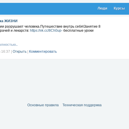
Люди
Курсы
зка ЖИЗНИ
зии разрушают человека.Путешествие внутрь себя\Занятие 8
рачей и лекарств:
https://vk.cc/8Ch0up-
бесплатные уроки
олностью..
в 16:37
|
Открыть
|
Комментировать
Основные правила
Техническая поддержка