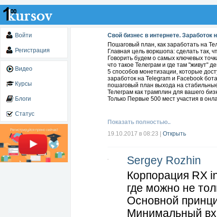
Войти
Свой бизнес в интернете. Заработок 
Пошаговый план, как заработать на Тел
Регистрация
Главная цель воркшопа: сделать так, ч
Говорить будем о самых ключевых точк
что такое Телеграм и где там "живут" д
Видео
5 способов монетизации, которые доступ
заработок на Telegram и Facebook бота
Курсы
пошаговый план выхода на стабильны
Телеграм как трамплин для вашего биз
Блоги
Только Первые 500 мест участия в онл
Статус
Показать полностью..
19.10.2017 в 08:23
|
Открыть
Sergey Rozhin
Корпорация RX i
где можно не тол
Основной принци
Минимальный вхо