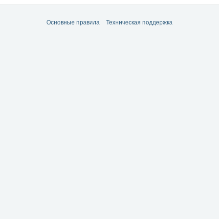
ть свободным от начальников, понедельников и будильников. Тогда жмите на 
ы и фишки эффективной работы в интернете.
Основные правила
Техническая поддержка
дарны за лайки и репосты.
znes#LenaOsipkova#youtube#видео#snania