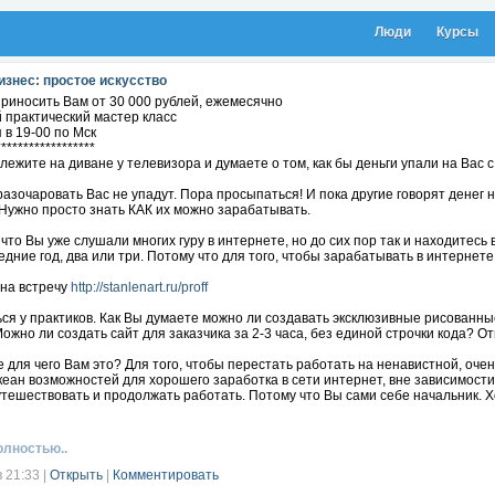
Люди
Курсы
изнес: простое искусство
риносить Вам от 30 000 рублей, ежемесячно
 практический мастер класс
 в 19-00 по Мск
******************
лежите на диване у телевизора и думаете о том, как бы деньги упали на Вас 
разочаровать Вас не упадут. Пора просыпаться! И пока другие говорят денег н
Нужно просто знать КАК их можно зарабатывать.
что Вы уже слушали многих гуру в интернете, но до сих пор так и находитесь в
едние год, два или три. Потому что для того, чтобы зарабатывать в интернет
 на встречу
http://stanlenart.ru/proff
ся у практиков. Как Вы думаете можно ли создавать эксклюзивные рисованны
ожно ли создать сайт для заказчика за 2-3 часа, без единой строчки кода? 
 для чего Вам это? Для того, чтобы перестать работать на ненавистной, оче
еан возможностей для хорошего заработка в сети интернет, вне зависимости
тешествовать и продолжать работать. Потому что Вы сами себе начальник. Х
олшебная таблетка, о которой Вам возможно много рассказывали, но которой 
чиваемых профессии в интернете.
олностью..
 на встречу
http://stanlenart.ru/proff
в 21:33
|
Открыть
|
Комментировать