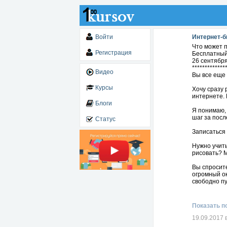
Войти
Интернет-б
Что может п
Регистрация
Бесплатный
26 сентября
*************
Видео
Вы все еще 
Курсы
Хочу сразу 
интернете. 
Блоги
Я понимаю, 
шаг за посл
Статус
Записаться
Нужно учить
рисовать? М
Вы спросите
огромный ок
свободно пу
Но это не в
высокоопла
Показать п
Записаться
19.09.2017 