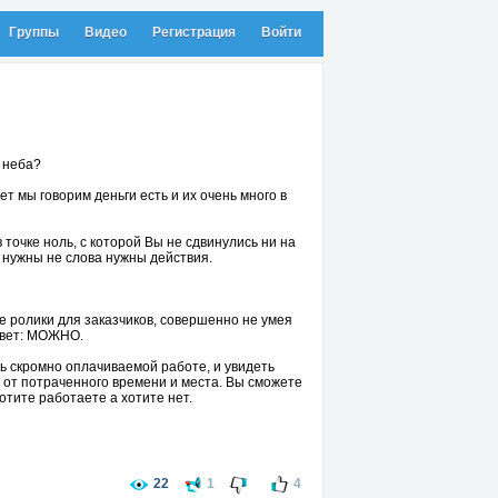
Группы
Видео
Регистрация
Войти
с неба?
ет мы говорим деньги есть и их очень много в
 точке ноль, c которой Вы не сдвинулись ни на
е нужны не слова нужны действия.
е ролики для заказчиков, совершенно не умея
Ответ: МОЖНО.
нь скромно оплачиваемой работе, и увидеть
 от потраченного времени и места. Вы сможете
отите работаете а хотите нет.
не существует в реальности. Это три достойных
22
1
4