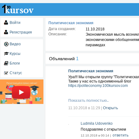
Войти
Политическая экономия
Дата создания:
11.10.2018
Регистрация
Описание:
Экономическая мысль возник
экономическими обобщениями,
Видео
пирамидах
Курсы
1
Объявлений
Блоги
Политическая экономия
Статус
Ура!!! Мы открыли группу "Политическа
Также у нас есть одноименный блог
https://politeconomy.100kursov.com
Показать полностью..
11.10.2018 в 11:29
|
Открыть
Ludmila Udovenko
Поздравляю с открытием
ответить
12.10.2018 в 00:14 |