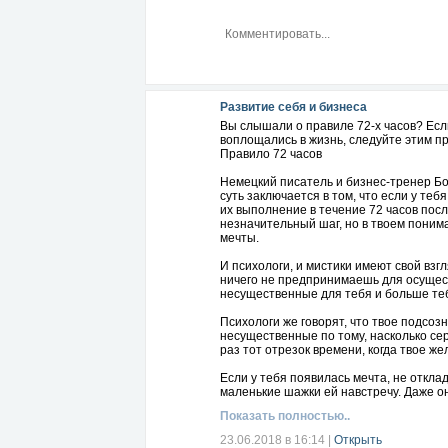
Развитие себя и бизнеса
Вы слышали о правиле 72-х часов? Есл
воплощались в жизнь, следуйте этим п
Правило 72 часов
Немецкий писатель и бизнес-тренер Бо
суть заключается в том, что если у те
их выполнение в течение 72 часов пос
незначительный шаг, но в твоем поним
мечты.
И психологи, и мистики имеют свой взг
ничего не предпринимаешь для осущес
несущественные для тебя и больше теб
Психологи же говорят, что твое подсо
несущественные по тому, насколько сер
раз тот отрезок времени, когда твое ж
Если у тебя появилась мечта, не откла
маленькие шажки ей навстречу. Даже он
Показать полностью..
23.06.2018 в 16:14
|
Открыть