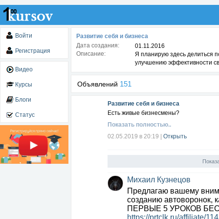
Войти
Развитие себя и бизнеса
Дата создания:
01.11.2016
Регистрация
Описание:
Я планирую здесь делиться 
улучшению эффективности сво
Видео
151
Объявлений
Курсы
Блоги
Развитие себя и бизнеса
Есть живые бизнесмены?
Статус
Показать полностью..
02.05.2019 в 20:19
|
Открыть
Показ
Михаил Кузнецов
Предлагаю вашему вним
созданию автоворонок, ка
ПЕРВЫЕ 5 УРОКОВ БЕС
https://prtclk.ru/affiliate/1