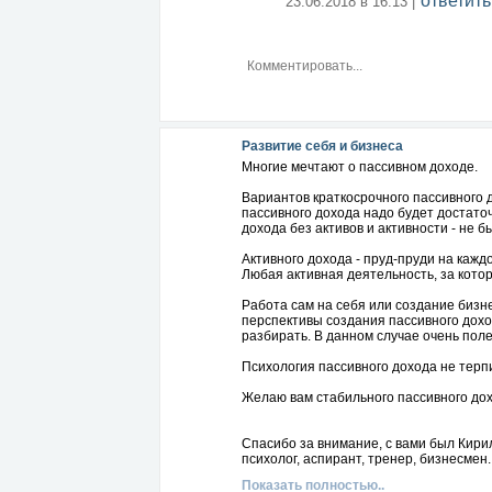
ответить
23.06.2018 в 16:13 |
Развитие себя и бизнеса
Многие мечтают о пассивном доходе.
Вариантов краткосрочного пассивного 
пассивного дохода надо будет достато
дохода без активов и активности - не б
Активного дохода - пруд-пруди на кажд
Любая активная деятельность, за кото
Работа сам на себя или создание бизне
перспективы создания пассивного дохо
разбирать. В данном случае очень поле
Психология пассивного дохода не терпи
Желаю вам стабильного пассивного дох
Спасибо за внимание, с вами был Кири
психолог, аспирант, тренер, бизнесмен.
Показать полностью..
http://www.b17.ru/blog/88985/?prt=kirios