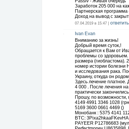
Passiv - Живая очередь
Заработок 205 000 на ка
Партнерская программа 
Доход на вывод с закрыт
ответить
07.04.2019 в 15:47 |
Ivan Evan
Вниманию за жизнь!
Добрый время суток,!
Обращается к Вам от Ив
проблемы со здоровьем.
размера (гиобластома). 
номер истории болезни 
и исследования рака. П
Украину, откуда он родом
Здесь лечение платное.
4 000 . После лечения н
практически закончились
Прошу, по возможности,
4149 4991 3346 1028 (грн
5169 3600 0661 4469 ()
Монобанк : 5375 4141 11
BTC: 3Pixa2hkaaFKevH
PAYEER P12786683 (мул
Perfectmoney U8635898,