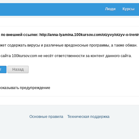
Люди
Курсы
по внешней ссылке: http://anna-lyamina.100kursov.com/otzyvy/otzyv-o-treni
жет содержать вирусы и различные вредоносные программы, а также обман.
сайта 100kursov.com не несёт ответственности за контент данного сайта.
т
Назад
показывать предупреждение
Основные правила
Техническая поддержка