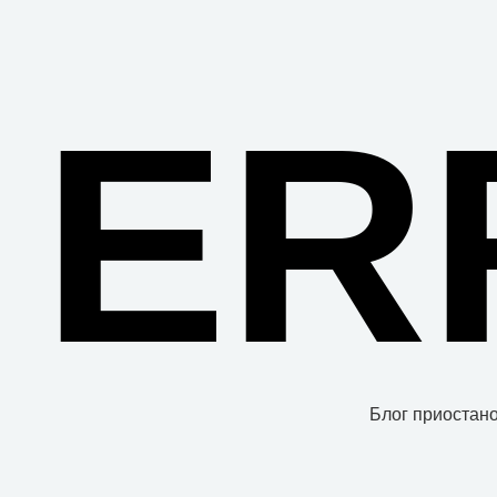
ER
Блог приостано