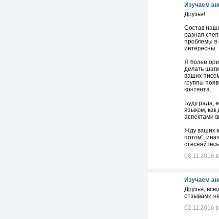
Изучаем ан
Друзья!
Состав наше
разная степ
проблемы в 
интересны.
Я более ори
делать шаги
ваших писем
группы появ
контента.
Буду рада, 
языком, как
аспектами в
Жду ваших к
потом", ина
стесняйтесь
08.11.2016 в
Изучаем ан
Друзья, все
отзывами не
02.11.2016 в