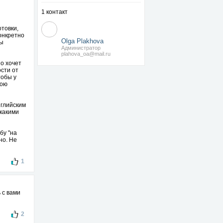
1 контакт
товки,
конкретно
Olga Plakhova
бы
Администратор
plahova_oa@mail.ru
о хочет
ости от
тобы у
ною
нглийским
 какими
бу "на
но. Не
1
 с вами
2