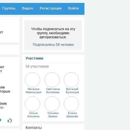
Группы
Видео
Регистрация
Войти
Чтобы подписаться на эту
ет
группу, необходимо
авторизоваться.
Подписались 58 человек
Участники
58 участников
оит
ет
шим
Наталья
Светлана
Виталий
оторые
Никольская
Беликова
Кузнецов
бник
ie-
Ольга
Татьяна
Елена
Анохина
Арман
Шишова
Контакты