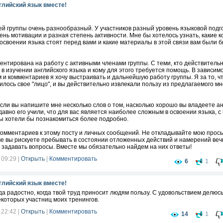
глийский язык вместе!
й группы очень разнообразный. У участников разный уровень языковой подго
ень мотивации и разная степень активности. Мне бы хотелось узнать, какие 
освоении языка стоят перед вами и какие материалы в этой связи вам были 
ентирована на работу с активными членами группы. С теми, кто действительн
 в изучении английского языка и кому для этого требуется помощь. В зависим
 и комментариев я хочу выстраивать и дальнейшую работу группы. Я за то, ч
илось свое "лицо", и вы действительно извлекали пользу из предлагаемого м
если вы напишите мне несколько слов о том, насколько хорошо вы владеете а
 давно его учили, что для вас является наиболее сложным в освоении языка, с
ы хотели бы познакомиться более подробно.
омментариев к этому посту и личных сообщений. Не откладывайте мою прось
че вы рискуете пребывать в состоянии отложенных действий и намерений веч
 задавать вопросы. Вместе мы обязательно найдем на них ответы!
 09:29
|
Открыть
|
Комментировать
6
1
глийский язык вместе!
гда радостно, когда твой труд приносит людям пользу. С удовольствием делюсь
которых участниц моих тренингов.
 22:42
|
Открыть
|
Комментировать
14
1