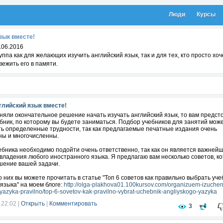
Люди
Курсы
зык вместе!
.06.2016
уппа как для желающих изучить английский язык, так и для тех, кто просто хоч
вежить его в памяти.
глийский язык вместе!
няли окончательное решение начать изучать английский язык, то вам предст
бник, по которому вы будете заниматься. Подбор учебников для занятий мож
ь определенные трудности, так как предлагаемые печатные издания очень
ны и многочисленны.
ебника необходимо подойти очень ответственно, так как он является важней
владения любого иностранного языка. Я предлагаю вам несколько советов, к
шение вашей задачи.
 них вы можете прочитать в статье "Топ 6 советов как правильно выбрать уче
 языка" на моем блоге:
http://olga-plakhova01.100kursov.com/organizuem-izuchen
yazyka-pravilno/top-6-sovetov-kak-pravilno-vybrat-uchebnik-angliyskogo-yazyka
 22:02
|
Открыть
|
Комментировать
3