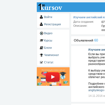
Войти
Изучаем английский я
Дата создания:
07
Регистрация
Описание:
Гр
ос
Видео
60
Объявлений
Курсы
Блоги
Изучаем ан
Если вы при
Чемпионат
выбрать уче
представлят
Статус
разнообраз
К выбору уч
средством о
облегчат ре
Подробнее о
английского
angliyskogo-
14.11.2016 в