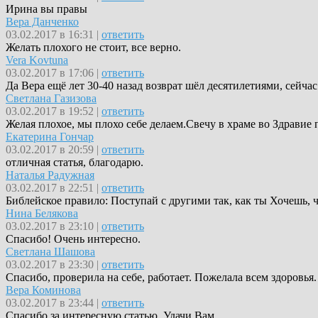
Ирина вы правы
Вера Данченко
03.02.2017 в 16:31 |
ответить
Желать плохого не стоит, все верно.
Vera Kovtuna
03.02.2017 в 17:06 |
ответить
Да Вера ещё лет 30-40 назад возврат шёл десятилетиями, сейчас
Светлана Газизова
03.02.2017 в 19:52 |
ответить
Желая плохое, мы плохо себе делаем.Свечу в храме во Здравие п
Екатерина Гончар
03.02.2017 в 20:59 |
ответить
отличная статья, благодарю.
Наталья Радужная
03.02.2017 в 22:51 |
ответить
Библейское правило: Поступай с другими так, как ты Хочешь, 
Нина Белякова
03.02.2017 в 23:10 |
ответить
Спасибо! Очень интересно.
Светлана Шашова
03.02.2017 в 23:30 |
ответить
Спасибо, проверила на себе, работает. Пожелала всем здоровья.
Вера Коминова
03.02.2017 в 23:44 |
ответить
Спасибо за интересную статью. Удачи Вам.