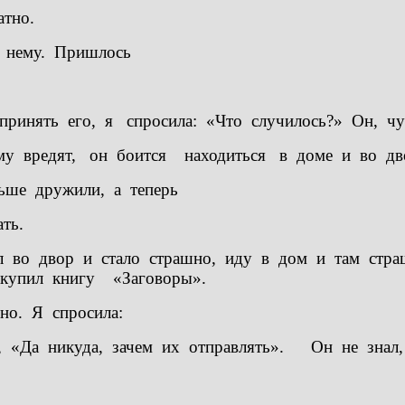
тно.
к нему. Пришлось
инять его, я спросила: «Что случилось?» Он, чуть
му вредят, он боится находиться в доме и во двор
ше дружили, а теперь
и, что делать.
ел во двор и стало страшно, иду в дом и там стр
 купил книгу «Заговоры».
но. Я спросила:
 , «Да никуда, зачем их отправлять». Он не знал