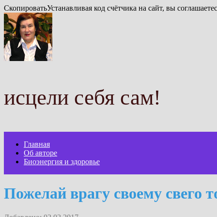
СкопироватьУстанавливая код счётчика на сайт, вы соглашаете
исцели себя сам!
Главная
Об авторе
Биоэнергия и здоровье
Пожелай врагу своему свего т