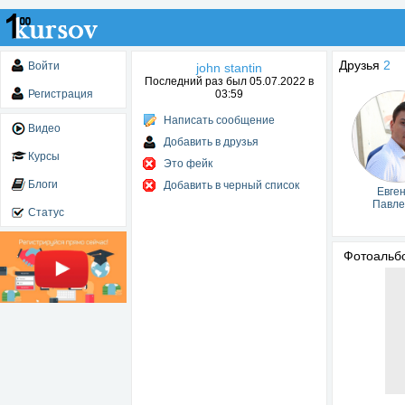
Друзья
2
Войти
john stantin
Последний раз был 05.07.2022 в
Регистрация
03:59
Написать сообщение
Видео
Добавить в друзья
Курсы
Это фейк
Блоги
Добавить в черный список
Евге
Павле
Статус
Фотоаль