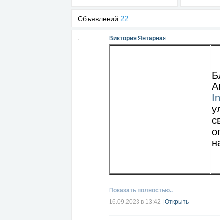
22
Объявлений
Виктория Янтарная
Б
А
I
у
с
о
н
Показать полностью..
16.09.2023 в 13:42
|
Открыть
Читать далее...