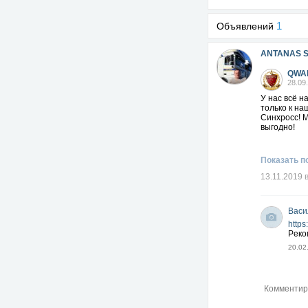
1
Объявлений
ANTANAS 
QWA
28.09
У нас всё н
только к на
Синхросс! М
выгодно!
Показать п
13.11.2019 
Васи
https
Рeкo
20.02