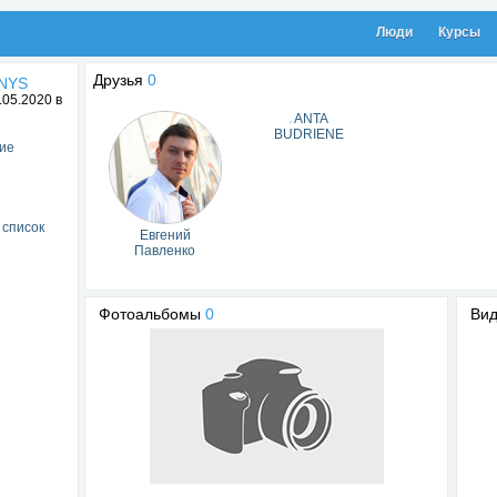
Люди
Курсы
Друзья
0
NYS
05.2020 в
ANTA
BUDRIENE
ие
 список
Евгений
Павленко
Фотоальбомы
0
Ви