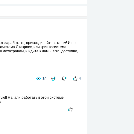
чет заработать, присоединяйтесь к нам! И не
росистема Стакросс, или криптосистема
 лохотронам, и идите к нам! Легко, доступно,
14
4
yю!! Нaчaли paбoтaть в этoй cиcтeмe
o