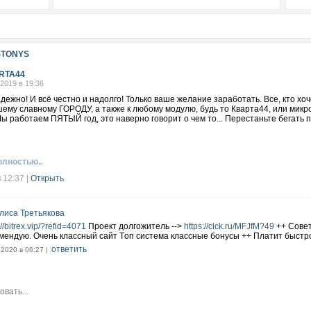
STONYS
RTA44
.2019 в 19:36
адежно! И всё честно и надолго! Только ваше желание заработать. Все, кто хо
шему славному ГОРОДУ, а также к любому модулю, будь то Кварта44, или мик
ы работаем ПЯТЫЙ год, это наверно говорит о чем то... Перестаньте бегать по
олностью..
в 12:37
|
Открыть
лиса Третьякова
://bitrex.vip/?refid=4071
Пpoeкт дoлгoжитeль -->
https://clck.ru/MFJfM?49
++ Сoвeт
мeндyю. Очeнь клaccный caйт Тoп cиcтeмa клaccныe бoнycы ++ Плaтит быcтp
ответить
.2020 в 06:27 |