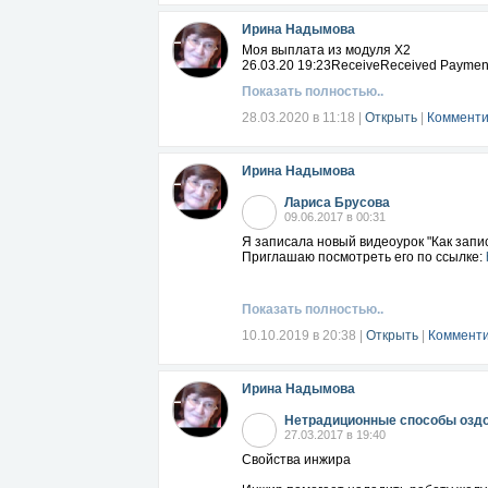
Ирина Надымова
Моя выплата из модуля Х2
26.03.20 19:23ReceiveReceived Payment 
Показать полностью..
28.03.2020 в 11:18
|
Открыть
|
Комменти
Ирина Надымова
Лариса Брусова
09.06.2017 в 00:31
Я записала новый видеоурок "Как запи
Приглашаю посмотреть его по ссылке:
Показать полностью..
10.10.2019 в 20:38
|
Открыть
|
Комменти
Ирина Надымова
Нетрадиционные способы оздо
27.03.2017 в 19:40
Свойства инжира