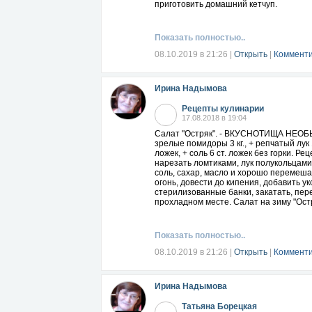
приготовить домашний кетчуп.
Показать полностью..
08.10.2019 в 21:26
|
Открыть
|
Комменти
Ирина Надымова
Рецепты кулинарии
17.08.2018 в 19:04
Салат "Остряк". - ВКУСНОТИЩА НЕОБ
зрелые помидоры 3 кг., + репчатый лук 1 
ложек, + соль 6 ст. ложек без горки. 
нарезать ломтиками, лук полукольцами
соль, сахар, масло и хорошо перемеша
огонь, довести до кипения, добавить ук
стерилизованные банки, закатать, пере
прохладном месте. Салат на зиму "Остр
Показать полностью..
08.10.2019 в 21:26
|
Открыть
|
Комменти
Ирина Надымова
Татьяна Борецкая