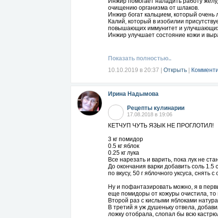
Инжир помогает наладить работу желу
очищению организма от шлаков.
Инжир богат кальцием, который очень 
Калий, который в изобилии присутству
повышающих иммунитет и улучшающих
Инжир улучшает состояние кожи и выр
Показать полностью..
10.10.2019 в 20:37
|
Открыть
|
Комменти
Ирина Надымова
Рецепты кулинарии
17.08.2018 в 19:06
КЕТЧУП ЧУТЬ ЯЗЫК НЕ ПРОГЛОТИЛ!
3 кг помидор
0.5 кг яблок
0.25 кг лука
Все нарезать и варить, пока лук не ст
До окончания варки добавить соль 1.5 
по вкусу, 50 г яблочного уксуса, снять 
Ну и пофантазировать можно, я в перв
еще помидоры от кожуры очистила, то 
Второй раз с кислыми яблоками натур
В третий я уж душеньку отвела, добавил
ложку отобрала, слопал бы всю кастрюл