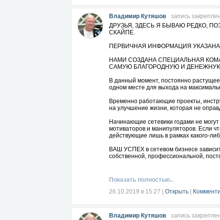
Владимир Кутяшов
запись закрепле
ДРУЗЬЯ, ЗДЕСЬ Я БЫВАЮ РЕДКО, П
СКАЙПЕ.
ПЕРВИЧНАЯ ИНФОРМАЦИЯ УКАЗАНА
НАМИ СОЗДАНА СПЕЦИАЛЬНАЯ КОМА
САМУЮ БЛАГОРОДНУЮ И ДЕНЕЖНУЮ 
В данный момент, постоянно растущее 
одном месте для выхода на максималь
Временно работающие проекты, инстру
на улучшение жизни, которая не оправ
Начинающие сетевики годами не могут
мотиваторов и манипуляторов. Если чт
действующие лишь в рамках какого-либ
ВАШ УСПЕХ в сетевом бизнесе зависит н
собственной, профессиональной, пост
ВЕДЬ ВСЁ ПРОСТО!
Есть команда - есть доходы!
Показать полностью..
Команда растёт - растут доходы!
26.10.2019 в 15:27
|
Открыть
|
Комменти
Только нужна не команда дилетантов, 
Для чего Вам нужны профессиональны
Владимир Кутяшов
запись закрепле