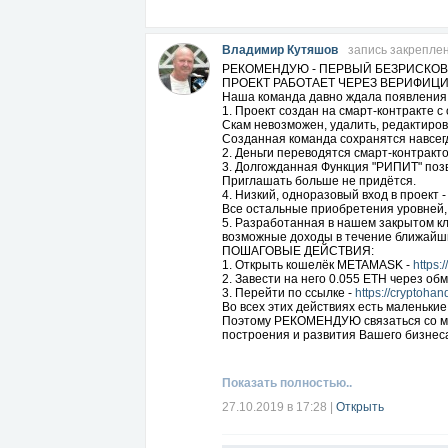
Владимир Кутяшов
запись закрепле
РЕКОМЕНДУЮ - ПЕРВЫЙ БЕЗРИСКОВ
ПРОЕКТ РАБОТАЕТ ЧЕРЕЗ ВЕРИФИЦ
Наша команда давно ждала появления 
1. Проект создан на смарт-контракте с
Скам невозможен, удалить, редактиров
Созданная команда сохранятся навсегд
2. Деньги переводятся смарт-контракт
3. Долгожданная Функция "РИПИТ" поз
Приглашать больше не придётся.
4. Низкий, одноразовый вход в проект -
Все остальные приобретения уровней,
5. Разработанная в нашем закрытом
возможные доходы в течение ближайш
ПОШАГОВЫЕ ДЕЙСТВИЯ:
1. Открыть кошелёк METAMASK -
https:
2. Завести на него 0.055 ETH через об
3. Перейти по ссылке -
https://cryptoha
Во всех этих действиях есть маленьки
Поэтому РЕКОМЕНДУЮ связаться со мно
построения и развития Вашего бизнеса
Для подключения к командным действия
Наша дружная международная команда
Показать полностью..
27.10.2019 в 17:28
|
Открыть