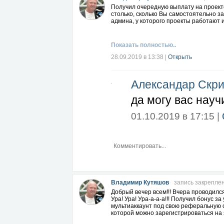
Получил очередную выплату на проек
столько, сколько Вы самостоятельно з
админа, у которого проекты работают 
Показать полностью..
28.09.2019 в 13:38
|
Открыть
Александар Скри
да могу вас науч
01.10.2019 в 17:15 |
Владимир Кутяшов
запись закрепле
Добрый вечер всем!!! Вчера проводился 
Ура! Ура! Ура-а-а-а!!! Получил бонус 
мультиаккаунт под свою реферальную с
которой можно зарегистрироваться на