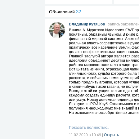
32
Объявлений
Владимир Кутяшов
запись закрепле
В книге А. Муратова Идеология CWT пр
понятным, образным языком. В книге 
финансовой мировой системы. Алексей
реальная власть сосредоточена в рука
практически все население Земли, фак
делают неэффективными национальные
Главной заслугой автора является раз
идеология объединяет десятки миллион
рабства мирового капитала в лице тр
Вот цитата из книги, отражающая чаян
глиняных ногах, судьба которого была 
расцвета, и сейчас мы неминуемо приб
только продлить агонию, которая утяне
в какой-нибудь тихой гавани, не получи
Выход в этой ситуации только один: о
каждому, создать единицу расчета, ко
или услуг. Новая денежная единица д
Я вступил в РОЙ Клуб. Ознакомился с
получения необходимых мне знаний в 
На основании вновь обретённых знаний
совершенно другую экономику, в котор
нашей власти. И для этого достаточно
децентрализованной финансовой систе
Показать полностью..
центр, ядро, вокруг которого должно 
сегодняшний день инструмент, способ
11.02.2020 в 10:49
|
Открыть
Рекомендую всем прочитать или прослу