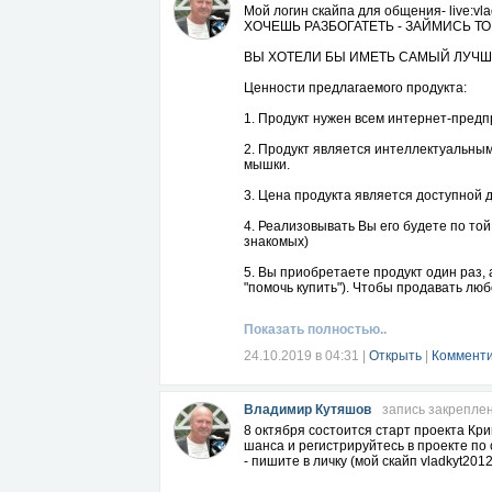
Для того, чтобы Ваша команда эффекти
Мой логин скайпа для общения- live:vl
ХОЧЕШЬ РАЗБОГАТЕТЬ - ЗАЙМИСЬ ТОРГ
КОМАНДНЫЙ РЫЧАГ создаётся не то
Есть четыре основных этапа в построен
ВЫ ХОТЕЛИ БЫ ИМЕТЬ САМЫЙ ЛУЧШ
рычаг не получится...
Ценности предлагаемого продукта:
Именно КОМАНДНЫЙ РЫЧАГ позволит Вам
над планкой финансовых ограничений.
1. Продукт нужен всем интернет-пред
ТОЛЬКО ПОМНИТЕ ГЛАВНЫЙ ПРИНЦИП
2. Продукт является интеллектуальным
мышки.
Ваш успех в ЕДИНОЙ КОМАНДЕ, системн
3. Цена продукта является доступной 
Нам интересны люди, которые хотят де
4. Реализовывать Вы его будете по той
В нашей команде найдут место те, кто
знакомых)
они в данный момент находятся.
5. Вы приобретаете продукт один раз, 
Сетевики-профессионалы, ознакомившис
"помочь купить"). Чтобы продавать люб
раскрытия своего потенциала наставни
6. Все, с кем Вы поделитесь этим уник
Показать полностью..
Записывайтесь на бесплатные "живые"
прибылью от своих продаж. Благодарны
улучшении Вашей жизни!
продаж.
24.10.2019 в 04:31
|
Открыть
|
Комменти
Если Вы готовы принять нашу помощь, 
7. Самые главные ресурсы - это деньг
время и свои деньги, так как продукт 
Владимир Кутяшов
запись закрепле
одном месте!
8 октября состоится старт проекта Кр
ЗАБИРАЙТЕ ПРОДУКТ (1000 рекомендаци
шанса и регистрируйтесь в проекте по
collection.info/p/Vovasan
- пишите в личку (мой скайп vladkyt201
ВАЖНО! Если Вы желаете получать бес