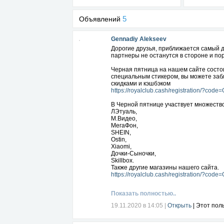
5
Объявлений
Gennadiy Alekseev
Дорогие друзья, приближается самый 
партнеры не останутся в стороне и п
Черная пятница на нашем сайте состо
специальным стикером, вы можете забл
скидками и кэшбэком
https://royalclub.cash/registration/?c
В Черной пятнице участвует множество
ЛЭтуаль,
М.Видео,
МегаФон,
SHEIN,
Ostin,
Xiaomi,
Дочки-Сыночки,
Skillbox.
Также другие магазины нашего сайта.
https://royalclub.cash/registration/?c
Обязательно заходите на наш сайт, бу
Показать полностью..
С пожеланием грандиозного шопинга,
19.11.2020 в 14:05
|
Открыть
| Этот пол
Команда Royal Club