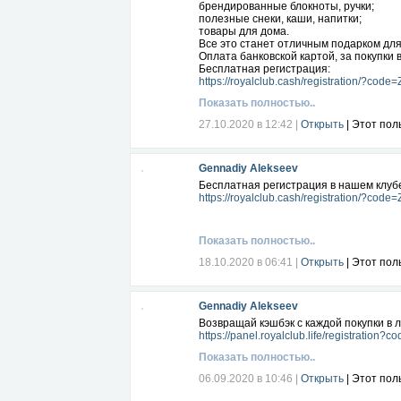
брендированные блокноты, ручки;
полезные снеки, каши, напитки;
товары для дома.
Все это станет отличным подарком дл
Оплата банковской картой, за покупки 
Бесплатная регистрация:
https://royalclub.cash/registration/?co
Показать полностью..
27.10.2020 в 12:42
|
Открыть
| Этот пол
Gennadiy Alekseev
Бесплатная регистрация в нашем клуб
https://royalclub.cash/registration/?co
Показать полностью..
18.10.2020 в 06:41
|
Открыть
| Этот пол
Gennadiy Alekseev
Возвращай кэшбэк с каждой покупки в 
https://panel.royalclub.life/registration
Показать полностью..
06.09.2020 в 10:46
|
Открыть
| Этот пол