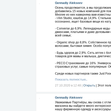
Gennadiy Alekseev
Осень продолжается, а мы продолжаем
добавились 15 новых компаний для пок
Многие из них наверняка вам известны
- I Am Studio, кэшбэк до 14,9%. Стиль
осознанно, ищет базовые вещи из нат
- Converse до 6,9%. Легендарные кеды
джинсами, платьями и даже деловыми к
всей семьи;
- Organic shop до 8,8%. Собственное п
волосами, бытовая химия. Особо попул
- Будь здоров до 2,9%. Сеть аптек с 
товаров для мамы и малыша, диетическ
- РЕСО Страхование до 16%. Универсал
страховых услуг, самые популярные: О
Среди новых партнеров также Just Food,
Показать полностью..
Желаем вам приятного шопинга с кэшб
Бесплатная регистрация:
27.10.2020 в 12:48
|
Открыть
| Этот пол
https://royalclub.cash/registration/?co
Gennadiy Alekseev
Уважаемые Партнёры, мы снова с отл
магазина вы найдете много интересног
нашу фирменную одежду и аксессуары