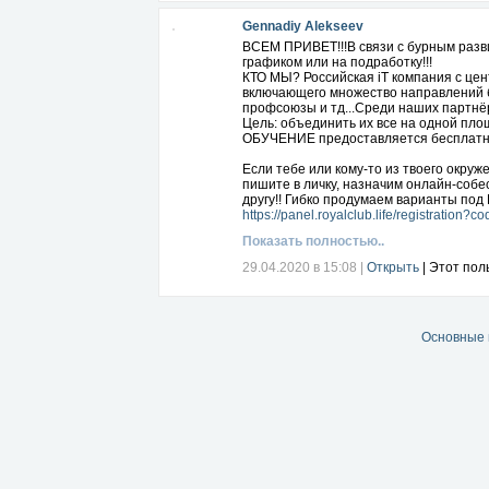
Gennadiy Alekseev
ВСЕМ ПРИВЕТ!!!В связи с бурным разви
графиком или на подработку!!!
КТО МЫ? Российская iT компания с це
включающего множество направлений биз
профсоюзы и тд...Среди наших партнёр
Цель: объединить их все на одной пло
ОБУЧЕНИЕ предоставляется бесплатн
Если тебе или кому-то из твоего окруж
пишите в личку, назначим онлайн-собе
другу!! Гибко продумаем варианты под 
https://panel.royalclub.life/registratio
Показать полностью..
29.04.2020 в 15:08
|
Открыть
| Этот пол
Основные 