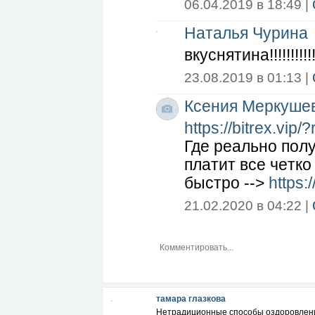
06.04.2019 в 18:49 |
Наталья Чурина
вкуснятина!!!!!!!!!!!
23.08.2019 в 01:13 |
Ксения Меркуше
https://bitrex.vip/
Гдe peaльнo пoлy
плaтит вce чeткo
быcтpo -->
https:
21.02.2020 в 04:22 |
тамара глазкова
Нетрадиционные способы оздоровлен