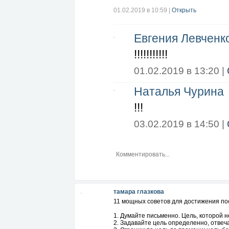
6. Шестое, чем не стоит особенно дел
Запомните: чем меньше вы говорите о 
01.02.2019 в 10:59
|
Открыть
энергии, которая накопилась в процес
7. Седьмое, о чем не стоит говорить, 
можно запачкать сознание. И человек, 
Евгения Левченк
отличается от человека, который приш
!!!!!!!!!!!
01.02.2019 в 13:20 |
Наталья Чурина
!!!
03.02.2019 в 14:50 |
тамара глазкова
11 мощных советов для достижения пос
1. Думайте письменно. Цель, которой н
2. Задавайте цель определенно, отвечая