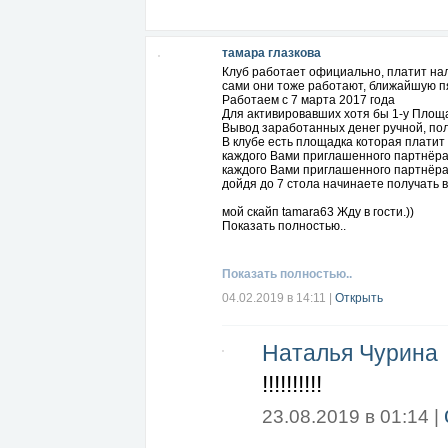
тамара глазкова
Клуб работает официально, платит нало
сами они тоже работают, ближайшую пя
Работаем с 7 марта 2017 года
Для активировавших хотя бы 1-у Площа
Вывод заработанных денег ручной, по
В клубе есть площадка которая платит
каждого Вами приглашенного партнёра 
каждого Вами приглашенного партнёра
дойдя до 7 стола начинаете получать
мой скайп tamara63 Жду в гости.))
Показать полностью..
Показать полностью..
04.02.2019 в 14:11
|
Открыть
Наталья Чурина
!!!!!!!!!!
23.08.2019 в 01:14 |