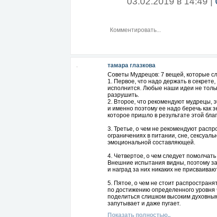
03.02.2019 в 14:49 |
тамара глазкова
Советы Мудрецов: 7 вещей, которые сл
1. Первое, что надо держать в секрете
исполнится. Любые наши идеи не только
разрушить.
2. Второе, что рекомендуют мудрецы, э
и именно поэтому ее надо беречь как з
которое пришло в результате этой бла
3. Третье, о чем не рекомендуют расп
ограничениях в питании, сне, сексуаль
эмоциональной составляющей.
4. Четвертое, о чем следует помолчать
Внешние испытания видны, поэтому за
и наград за них никаких не присваиваю
5. Пятое, о чем не стоит распространя
по достижению определенного уровня 
поделиться слишком высоким духовным 
запутывает и даже пугает.
Показать полностью..