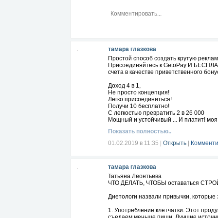
тамара глазкова
Простой способ создать крутую реклам
Присоединяйтесь к GetoPay И БЕСПЛ
счета в качестве приветственного бон
Доход 4 в 1,
Не просто концепция!
Легко присоединиться!
Получи 10 бесплатно!
С легкостью превратить 2 в 26 000
Мощный и устойчивый ... И платит! мо
Показать полностью..
01.02.2019 в 11:35
|
Открыть
|
Комменти
тамара глазкова
Татьяна Леонтьева
ЧТО ДЕЛАТЬ, ЧТОБЫ оставаться СТ
Диетологи назвали привычки, которые
1. Употребление клетчатки. Этот прод
съедаем меньше пищи. Лучшие источник