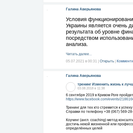
Галина Аверьянова
Условия функционировани
Украины является очень д
результата об уровне фин
посредством использовани
анализа.
Читать далее...
05.07.2021 в 00:31
|
Открыть
|
Комменти
Галина Аверьянова
тренинг Изменить жизнь к луч
03.08.2018 в 11:38
6 сентября 2019 в Кривом Роге пройдет
https://www.facebook.com/events/21861
Тренинг для тех кто стремится к успеху
Справки по телефону +38 (067) 569-28
Коучинг (англ. coaching) метод консал
достичь некой жизненной или професси
определённых целей