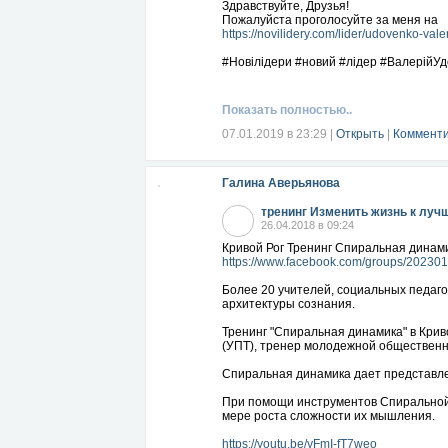
Здравствуйте, Друзья!
Пожалуйста проголосуйте за меня на
https://novilidery.com/lider/udovenko-valer
#Новілідери #новий #лідер #ВалерійУд
Показать полностью..
07.01.2019 в 23:29
|
Открыть
|
Комменти
Галина Аверьянова
тренинг Изменить жизнь к луч
26.04.2018 в 09:24
Кривой Рог Тренинг Спиральная динамик
https://www.facebook.com/groups/20230
Более 20 учителей, социальных педаго
архитектуры сознания.
Тренинг "Спиральная динамика" в Крив
(УПТ), тренер молодежной общественн
Спиральная динамика дает представле
При помощи инструментов Спиральной 
мере роста сложности их мышления.
https://youtu.be/yFmI-fT7weo