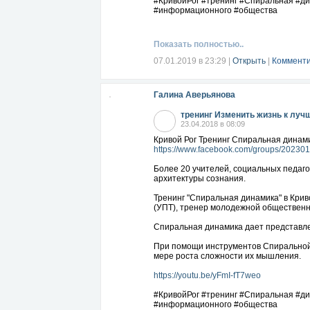
#КривойРог #тренинг #Спиральная #ди
#информационного #общества
Показать полностью..
07.01.2019 в 23:29
|
Открыть
|
Комменти
Галина Аверьянова
тренинг Изменить жизнь к луч
23.04.2018 в 08:09
Кривой Рог Тренинг Спиральная динамик
https://www.facebook.com/groups/20230
Более 20 учителей, социальных педаго
архитектуры сознания.
Тренинг "Спиральная динамика" в Крив
(УПТ), тренер молодежной общественн
Спиральная динамика дает представле
При помощи инструментов Спиральной 
мере роста сложности их мышления.
https://youtu.be/yFmI-fT7weo
#КривойРог #тренинг #Спиральная #ди
#информационного #общества