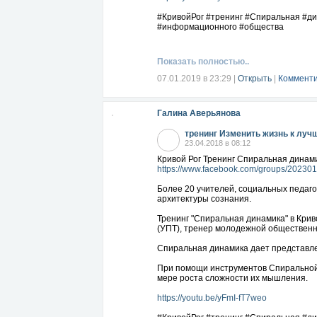
#КривойРог #тренинг #Спиральная #ди
#информационного #общества
Показать полностью..
07.01.2019 в 23:29
|
Открыть
|
Комменти
Галина Аверьянова
тренинг Изменить жизнь к луч
23.04.2018 в 08:12
Кривой Рог Тренинг Спиральная динамик
https://www.facebook.com/groups/20230
Более 20 учителей, социальных педаго
архитектуры сознания.
Тренинг "Спиральная динамика" в Крив
(УПТ), тренер молодежной общественн
Спиральная динамика дает представле
При помощи инструментов Спиральной 
мере роста сложности их мышления.
https://youtu.be/yFmI-fT7weo