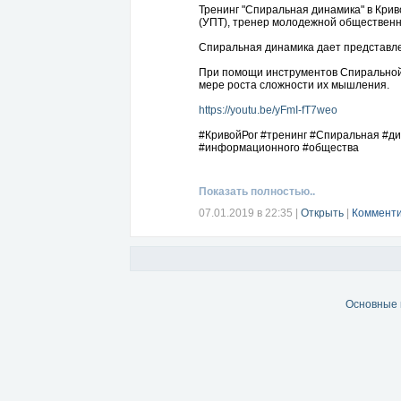
Тренинг "Спиральная динамика" в Крив
(УПТ), тренер молодежной общественн
Спиральная динамика дает представле
При помощи инструментов Спиральной 
мере роста сложности их мышления.
https://youtu.be/yFmI-fT7weo
#КривойРог #тренинг #Спиральная #ди
#информационного #общества
Показать полностью..
07.01.2019 в 22:35
|
Открыть
|
Комменти
Основные 