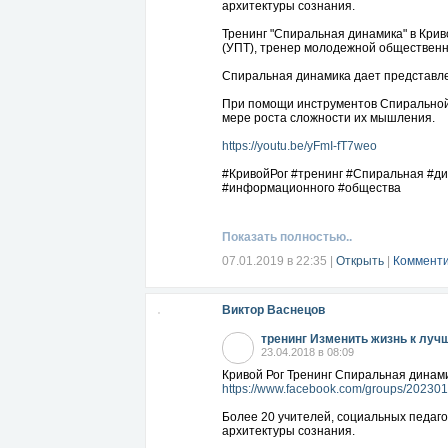
архитектуры сознания.
Тренинг "Спиральная динамика" в Крив
(УПТ), тренер молодежной общественн
Спиральная динамика дает представле
При помощи инструментов Спиральной 
мере роста сложности их мышления.
https://youtu.be/yFmI-fT7weo
#КривойРог #тренинг #Спиральная #ди
#информационного #общества
Показать полностью..
07.01.2019 в 22:35
|
Открыть
|
Комменти
Виктор Васнецов
тренинг Изменить жизнь к луч
23.04.2018 в 08:09
Кривой Рог Тренинг Спиральная динамик
https://www.facebook.com/groups/20230
Более 20 учителей, социальных педаго
архитектуры сознания.