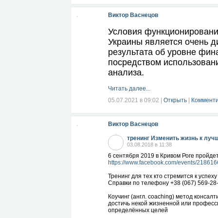
Виктор Васнецов
Условия функционировани
Украины является очень д
результата об уровне фин
посредством использовани
анализа.
Читать далее...
05.07.2021 в 09:02
|
Открыть
|
Комменти
Виктор Васнецов
тренинг Изменить жизнь к луч
03.08.2018 в 11:38
6 сентября 2019 в Кривом Роге пройдет
https://www.facebook.com/events/21861
Тренинг для тех кто стремится к успеху
Справки по телефону +38 (067) 569-28
Коучинг (англ. coaching) метод консал
достичь некой жизненной или професси
определённых целей