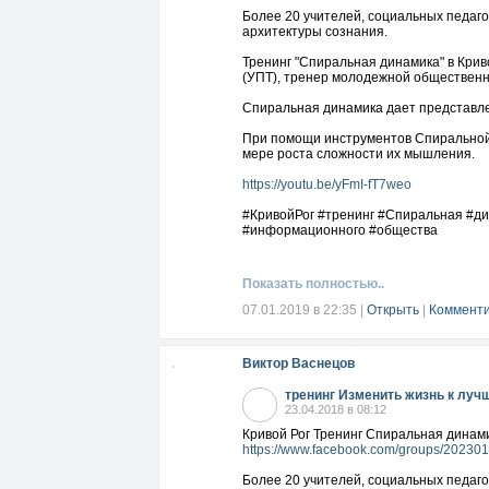
Более 20 учителей, социальных педаго
архитектуры сознания.
Тренинг "Спиральная динамика" в Крив
(УПТ), тренер молодежной общественн
Спиральная динамика дает представле
При помощи инструментов Спиральной 
мере роста сложности их мышления.
https://youtu.be/yFmI-fT7weo
#КривойРог #тренинг #Спиральная #ди
#информационного #общества
Показать полностью..
07.01.2019 в 22:35
|
Открыть
|
Комменти
Виктор Васнецов
тренинг Изменить жизнь к луч
23.04.2018 в 08:12
Кривой Рог Тренинг Спиральная динамик
https://www.facebook.com/groups/20230
Более 20 учителей, социальных педаго