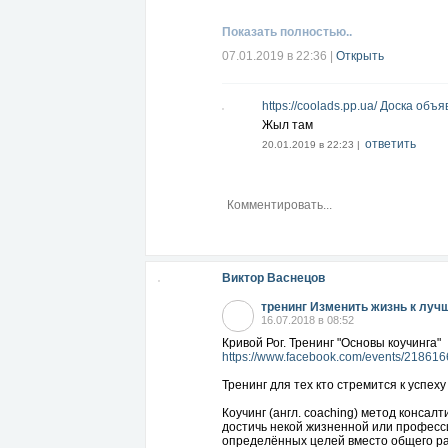
Показать полностью..
07.01.2019 в 22:36
|
Открыть
https://coolads.pp.ua/ Доска об
Жыл там
ответить
20.01.2019 в 22:23 |
Виктор Васнецов
тренинг Изменить жизнь к луч
16.07.2018 в 08:52
Кривой Рог. Тренинг "Основы коучинга"
https://www.facebook.com/events/21861
Тренинг для тех кто стремится к успеху
Коучинг (англ. coaching) метод консал
достичь некой жизненной или професси
определённых целей вместо общего ра