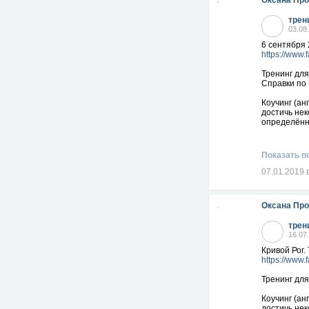
Оксана Пр
трен
03.08
6 сентября 
https://www
Тренинг для
Справки по 
Коучинг (ан
достичь нек
определённ
Показать п
07.01.2019 
Оксана Пр
трен
16.07
Кривой Рог.
https://www
Тренинг для
Коучинг (ан
достичь нек