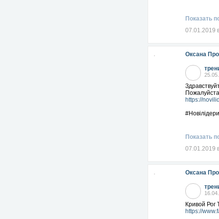
Показать п
07.01.2019 
Оксана Пр
трен
25.05
Здравствуйт
Пожалуйста
https://novil
#Новілідери
Показать п
07.01.2019 
Оксана Пр
трен
16.04
Кривой Рог 
https://www