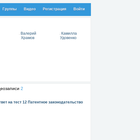
Группы
Видео
Регистрация
Войти
Валерий
Камилла
Храмов
Удовенко
деозаписи
2
твет на тест 12 Патентное законодательство