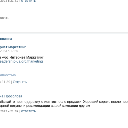
ответить
.2023 в 21:41 |
осолова
рнет маркетинг
.2023 в 17:56
 курс Интернет Маркетинг
hleadership-ua.org/marketing
олностью..
в 21:39
|
Открыть
на Просолова
абывайте про поддержку клиентов после продажи. Хороший сервис после пр
орной покупки и рекомендации вашей компании другим
ответить
.2023 в 21:39 |