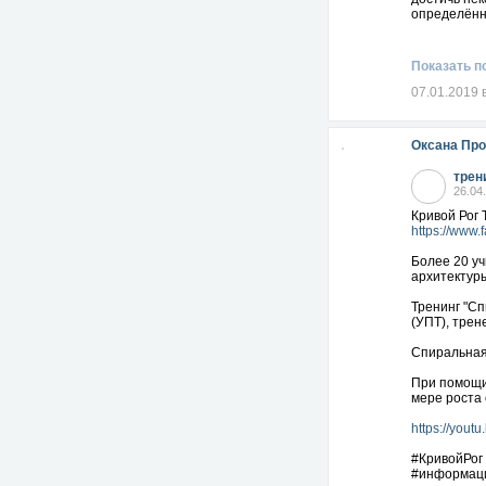
определённ
Показать п
07.01.2019 
Оксана Пр
трен
26.04
Кривой Рог 
https://www
Более 20 уч
архитектур
Тренинг "Сп
(УПТ), тре
Спиральная
При помощи
мере роста
https://yout
#КривойРог
#информаци