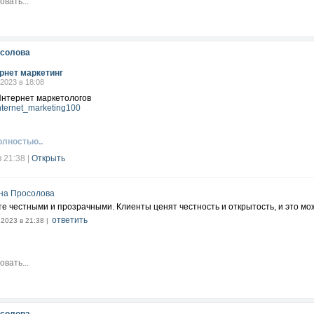
осолова
рнет маркетинг
.2023 в 18:08
Интернет маркетологов
/internet_marketing100
олностью..
в 21:38
|
Открыть
на Просолова
те честными и прозрачными. Клиенты ценят честность и открытость, и это 
ответить
.2023 в 21:38 |