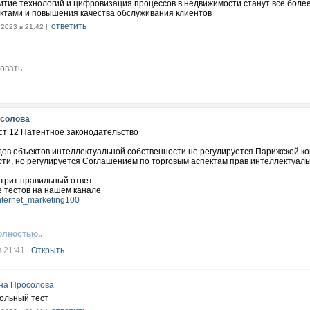
итие технологий и цифровизация процессов в недвижимости станут все бол
ктами и повышения качества обслуживания клиентов
ответить
.2023 в 21:42 |
осолова
ст 12 Патентное законодательство
идов объектов интеллектуальной собственности не регулируется Парижской 
сти, но регулируется Соглашением по торговым аспектам прав интеллектуал
отрит правильный ответ
 тестов на нашем канале
/internet_marketing100
олностью..
в 21:41
|
Открыть
на Просолова
ольный тест