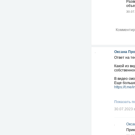
Разв
объе
30.07
Оксана Пр
Ответ на те
Какой из в
собственно
В видео см
Еще больше
https://t.me
Показать п
30.07.2023 
Окса
Прик