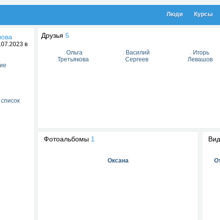
Люди
Курсы
Друзья
5
лова
07.2023 в
Ольга
Василий
Игорь
Третьякова
Сергеев
Левашов
ие
 список
Фотоальбомы
1
Ви
Оксана
О