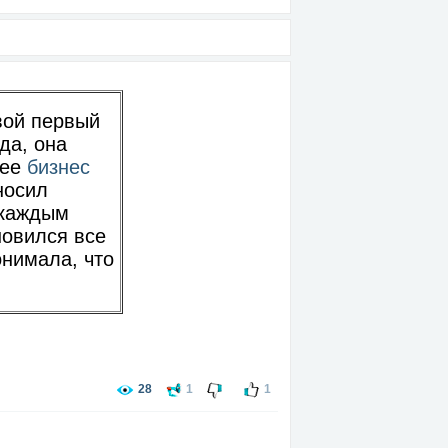
вой первый
да, она
 ее
бизнес
носил
 каждым
новился все
онимала, что
28
1
1