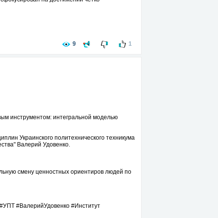
9
1
овым инструментом: интегральной моделью
циплин Украинского политехнического техникума
ства" Валерий Удовенко.
льную смену ценностных ориентиров людей по
 #УПТ #ВалерийУдовенко #Институт