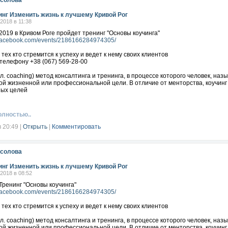
осолова
инг Изменить жизнь к лучшему Кривой Рог
.2018 в 11:38
2019 в Кривом Роге пройдет тренинг "Основы коучинга"
.facebook.com/events/2186166284974305/
 тех кто стремится к успеху и ведет к нему своих клиентов
телефону +38 (067) 569-28-00
гл. coaching) метод консалтинга и тренинга, в процессе которого человек, н
ой жизненной или профессиональной цели. В отличие от менторства, коучинг
ых целей
олностью..
в 20:49
|
Открыть
|
Комментировать
осолова
инг Изменить жизнь к лучшему Кривой Рог
.2018 в 08:52
 Тренинг "Основы коучинга"
.facebook.com/events/2186166284974305/
 тех кто стремится к успеху и ведет к нему своих клиентов
гл. coaching) метод консалтинга и тренинга, в процессе которого человек, н
ой жизненной или профессиональной цели. В отличие от менторства, коучинг