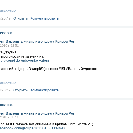
олностью..
в 20:49
|
Открыть
|
Комментировать
осолова
инг Изменить жизнь к лучшему Кривой Рог
.2018 в 22:51
е, Друзья!
 проголосуйте за меня на
idery.com/lider/udovenko-valerii
 #новий #лідер #ВалерійУдовенко #ISI #ВалерийУдовенко
олностью..
в 20:49
|
Открыть
|
Комментировать
осолова
инг Изменить жизнь к лучшему Кривой Рог
.2018 в 08:11
Тренинг Спиральная динамика в Кривом Роге (часть 21)
.facebook.com/groups/202301380334943