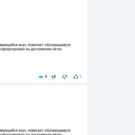
азывающийся коуч, помогает обучающемуся
 сфокусирован на достижении чётко
9
3
азывающийся коуч, помогает обучающемуся
 сфокусирован на достижении чётко