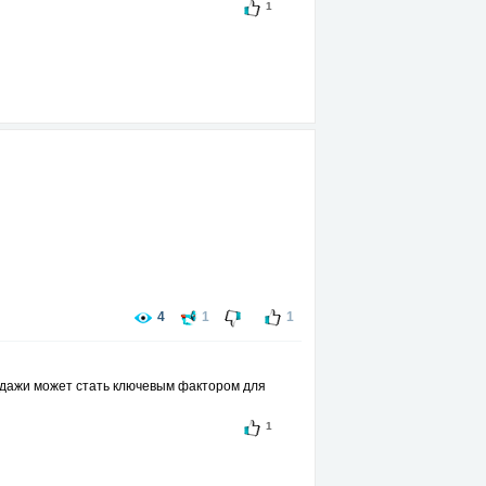
1
4
1
1
одажи может стать ключевым фактором для
1