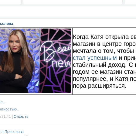
осолова
Когда Катя открыла с
магазин в центре горо
мечтала о том, чтобы
стал успешным
и при
стабильный доход. С
годом ее магазин ста
популярнее, и Катя п
пора расширяться.
е...
олностью..
в 21:41
|
Открыть
на Просолова