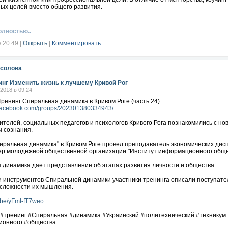
ых целей вместо общего развития.
олностью..
в 20:49
|
Открыть
|
Комментировать
осолова
инг Изменить жизнь к лучшему Кривой Рог
.2018 в 09:24
Тренинг Спиральная динамика в Кривом Роге (часть 24)
.facebook.com/groups/202301380334943/
ителей, социальных педагогов и психологов Кривого Рога познакомились с н
ы сознания.
иральная динамика" в Кривом Роге провел преподаватель экономических дис
нер молодежной общественной организации "Институт информационного обще
 динамика дает представление об этапах развития личности и общества.
 инструментов Спиральной динамики участники тренинга описали поступате
 сложности их мышления.
u.be/yFmI-fT7weo
 #тренинг #Спиральная #динамика #Украинский #политехнический #техникум
онного #общества