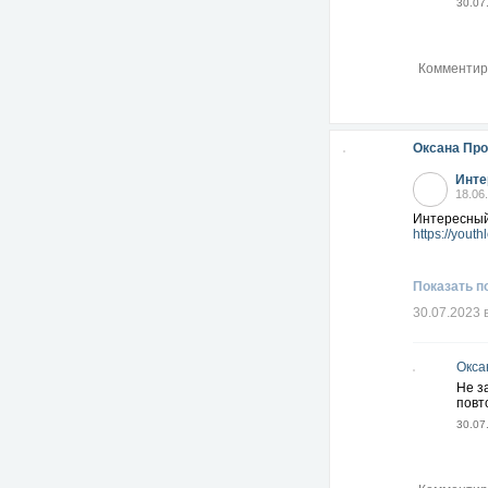
30.07
Оксана Пр
Инте
18.06
Интересный
https://yout
Показать п
30.07.2023 
Окса
Не з
повт
30.07