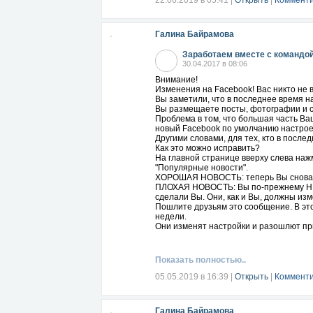
22.06.2019 в 05:41
|
Открыть
|
Комменти
Галина Байрамова
Заработаем вместе с командой
30.04.2017 в 08:06
Внимание!
Изменения на Facebook! Вас никто не в
Вы заметили, что в последнее время н
Вы размещаете посты, фотографии и сс
Проблема в том, что большая часть Ваш
новый Facebook по умолчанию настроен 
Другими словами, для тех, кто в после
Как это можно исправить?
На главной странице вверху слева на
"Популярные новости".
ХОРОШАЯ НОВОСТЬ: теперь Вы снова м
ПЛОХАЯ НОВОСТЬ: Вы по-прежнему НЕВИ
сделали Вы. Они, как и Вы, должны изм
Пошлите друзьям это сообщение. В этом
недели.
Они изменят настройки и разошлют при
Показать полностью..
05.05.2019 в 16:39
|
Открыть
|
Комменти
Галина Байрамова