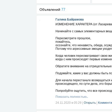
77
Объявлений
Галина Байрамова
ИЗМЕНЕНИЕ ХАРАКТЕРА (от Лазарева 
Начинайте с самых элементарных вещ
Пересмотрите прошлое,
покайтесь,
осознайте, что ненависть, обида, осуж
Потому что агрессивные эмоции уходят 
Когда человек пересматривает свою жи
когда с ним происходят первые измене
Обратите внимание на отрицательные ч
Подумайте, какие у вас должны быть п
Для начала перестаньте возмущаться 
происходящего, по сути дела, это борь
Попробуйте ощутить, что все происходя
решать.
Показать полностью..
Если человек вас обидел, то лишь потом
24.11.2020 в 05:29
|
Открыть
|
Комменти
Помогите себе и ему.