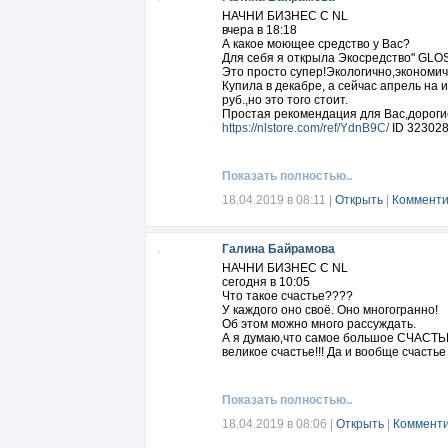
НАЧНИ БИЗНЕС С NL
вчера в 18:18
А какое моющее средство у Вас?
Для себя я открыла Экосредство" GLO
Это просто супер!Экологично,экономич
Купила в декабре, а сейчас апрель на 
руб.,но это того стоит.
Простая рекомендация для Вас,дороги
https://nlstore.com/ref/YdnB9C/
ID 323028
Показать полностью..
18.04.2019 в 08:11
|
Открыть
|
Комменти
Галина Байрамова
НАЧНИ БИЗНЕС С NL
сегодня в 10:05
Что такое счастье????
У каждого оно своё. Оно многогранно!
Об этом можно много рассуждать.
А я думаю,что самое большое СЧАСТЬЕ 
великое счастье!!! Да и вообще счастье
Показать полностью..
18.04.2019 в 08:06
|
Открыть
|
Комменти