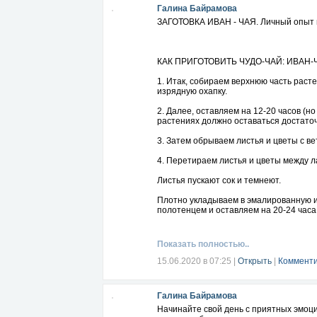
Галина Байрамова
Если вам не нравится ситуация, улучш
ЗАГОТОВКА ИВАН - ЧАЯ. Личный опыт 
Если не нравится ваша судьба,
меняйте свой характер, потому что ваш
Избавьтесь от раздражения,
КАК ПРИГОТОВИТЬ ЧУДО-ЧАЙ: ИВАН-
недовольства,
желания упрекать и обвинять кого-то,
1. Итак, собираем верхнюю часть расте
от возмущения,
изрядную охапку.
негодования,
преодолейте страх,
2. Далее, оставляем на 12-20 часов (но
ненависть,
растениях должно оставаться достаточ
сожаление и
уныние.
3. Затем обрываем листья и цветы с ве
Если у вас это хоть в какой-то степени
4. Перетираем листья и цветы между л
Начинайте с элементарных вещей, ведь
Листья пускают сок и темнеют.
Нужно постепенно избавляться от свои
Плотно укладываем в эмалированную и
полотенцем и оставляем на 20-24 часа
Хорошие черты характера как раз и св
отрицательные, проблемные черты с те
Контролировать процесс ферментации м
жадность,
приятный, конфетный запах.
Показать полностью..
зависть,
агрессивность,
5. Укладываем слой готовой массы на п
15.06.2020 в 07:25
|
Открыть
|
Комменти
ненависть,
больше. Регулярно помешивая. Готовы
обида,
осуждение,
Оставляем на некоторое время, чтобы 
Галина Байрамова
страх,
уныние,
Копорский чай готов! Приятного чаепит
Начинайте свой день с приятных эмоци
сожаление,