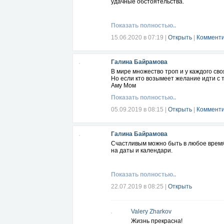
удачные обстоятельства.
чувство превосходства, и
человек начинает поклоняться своим ж
Показать полностью..
Все это происходит тогда, когда форма
15.06.2020 в 07:19
|
Открыть
|
Комменти
Когда же вы ощущаете, что через вас 
добродушнее,
вы можете прощать,
Галина Байрамова
перестаете спешить,
раздражаться,
В мире множество троп и у каждого своя
упрекать и
Но если кто возымеет желание идти с 
обвинять кого-то,
Аму Мом
вы помогаете, улучшаете ситуацию.
Показать полностью..
Вместо того чтобы затаить обиду,
05.09.2019 в 08:15
|
Открыть
|
Комменти
вы начинаете действовать,
стараясь изменить ситуацию.
Если у вас есть претензии, вы не накап
Галина Байрамова
Счастливым можно быть в любое время 
И тогда мир начинает меняться вместе 
на даты и календари.
в первую очередь.
(из книги Здоровье человека. Встреча н
Показать полностью..
22.07.2019 в 08:25
|
Открыть
Valery Zharkov
Жизнь прекрасна!