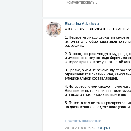
Ekaterina Adysheva
ЧТО СЛЕДУЕТ ДЕРЖАТЬ В СЕКРЕТЕ?
1. Первое, что надо держать в секрете
исполнится. Любые наши идеи не только
разрушить.
2. Второе, что рекомендуют мудрецы, э
и именно поэтому ее надо беречь как з
которое пришло в результате этой бла
3. Третье, о чем не рекомендуют расп
ограничениях в питании, сне, сексуаль
эмоциональной составляющей.
4. Четвертое, о чем следует помолчать
Внешние испытания видны, поэтому за
и наград за них никаких не присваиваю
5. Пятое, о чем не стоит распространя
по достижению определенного уровня 
поделиться слишком высоким духовным 
запутывает и даже пугает.
Показать полностью..
6. Шестое, чем не стоит особенно дели
Запомните: чем меньше вы говорите о 
20.10.2018 в 05:52
|
Открыть