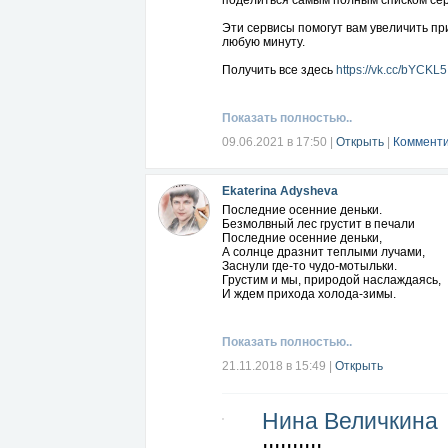
поделиться самым полным списком сер
Эти сервисы помогут вам увеличить пр
любую минуту.
Получить все здесь
https://vk.cc/bYCKL5
Показать полностью..
09.06.2021 в 17:50
|
Открыть
|
Комменти
Ekaterina Adysheva
Последние осенние деньки.
Безмолвный лес грустит в печали
Последние осенние деньки,
А солнце дразнит теплыми лучами,
Заснули где-то чудо-мотыльки.
Грустим и мы, природой наслаждаясь,
И ждем прихода холода-зимы.
Показать полностью..
21.11.2018 в 15:49
|
Открыть
Нина Величкина