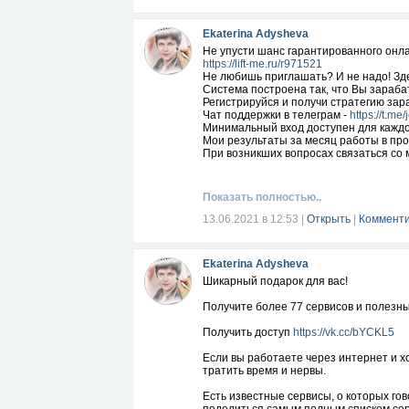
Ekaterina Adysheva
Не упусти шанс гарантированного онла
https://lift-me.ru/r971521
Не любишь приглашать? И не надо! Зд
Система построена так, что Вы зарабат
Регистрируйся и получи стратегию зар
Чат поддержки в телеграм -
https://t.me
Минимальный вход доступен для каждог
Мои результаты за месяц работы в проек
При возникших вопросах связаться со м
Показать полностью..
13.06.2021 в 12:53
|
Открыть
|
Комменти
Ekaterina Adysheva
Шикарный подарок для вас!
Получите более 77 сервисов и полезны
Получить доступ
https://vk.cc/bYCKL5
Если вы работаете через интернет и х
тратить время и нервы.
Есть известные сервисы, о которых гов