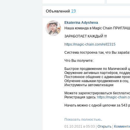
19
Объявлений
Ekaterina Adysheva
Наша команда в Magic Chain ПРИГЛАШ
ЗАРАБОТАЕТ КАЖДЫЙ !!!
https://magic-chain.com/ref/2315
Система построена так, что Вы зарабат
Что Вы получите:
Быстрое продвижение по Магической ц
Окружение активных партнёров, подде
Постоянное общение с админами проект
Обучение навыкам продвижения в соц. 
Инструменты автоматизации
Можете зарегистрироваться бесплатно
Регистрация здесь:
https://magic-chain.
Начать можно с одной цепочки за 543 р
16 000 000 руб!!!
СТРЕМИТЕЛЬНОЕ ДВИЖЕНИЕ!!! ВЫПЛ
Показать полностью..
01.10.2021 в 05:03
|
Открыть
|
Комменти
мои кантакты:
https://vk.com/uspehk