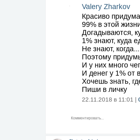
Valery Zharkov
Красиво придума
99% в этой жизни 
Догадываются, ку
1% знают, куда ед
Не знают, когда...
Поэтому придумыв
И у них много чег
И денег у 1% от 
Хочешь знать, гд
Пиши в личку
22.11.2018 в 11:01 |