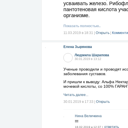
усваивать железо. Рибофл
пантотеновая кислота уча
организме.
2. Мышцы придут в фор
Показать полностью..
11.03.2019 в 18:31
|
Открыть
|
Комменти
Творог содержит белок ка
помогает наращивать мыш
сном: аминокислоты вбра
Елена Зырянова
достаточном количестве.
Людмила Шарапова
30.01.2019 в 13:12
Кроме того, творог продле
вегетарианцев (которые н
Ученые проводили и проводят ис
заболевания суставов.
суточную дозу белка.
И пришли к выводу: Альфа Нект
Читать далее...
мочевой кислоты, со 100% ГАР
Читать далее...
30.01.2019 в 17:33
|
Открыть
Нина Величкина
!!!!
ответить
18.02.2019 в 12:37 |