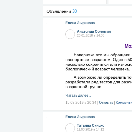
30
Объявлений
Елена Зырянова
Анатолий Соломин
25.01.2018 в 14:53
Мо
Наверняка все мы обращали вни
паспортным возрастом. Один в 50 
насколько сохранился или износи
биологический возраст человека.
А возможно ли определить точн
разработали ряд тестов для разл
возрастной группе.
Читать далее...
15.03.2019 в 20:34
|
Открыть
|
Комменти
Елена Зырянова
Татьяна Скицко
11.03.2019 в 14:12