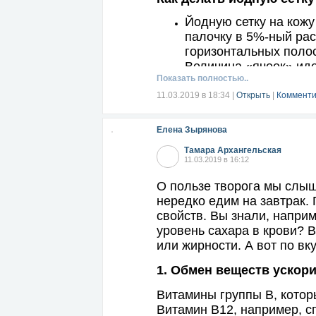
Йодную сетку на кожу
палочку в 5%-ный рас
горизонтальных полос
Величина «ячеек» иде
Показать полностью..
Йод имеет свойства п
губительно действов
11.03.2019 в 18:34
|
Открыть
|
Комменти
Секрет сетки заключа
группы бактерий оказ
Елена Зырянова
Йод великолепно спра
Тамара Архангельская
организм через кожны
11.03.2019 в 16:12
Читать далее...
О пользе творога мы слыши
нередко едим на завтрак. 
свойств. Вы знали, напри
уровень сахара в крови? 
или жирности. А вот по вк
1. Обмен веществ ускор
Витамины группы В, котор
Витамин В12, например, с