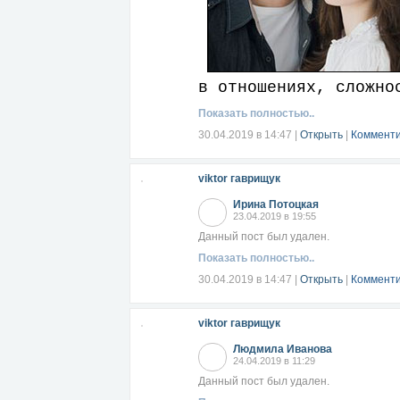
в отношениях, сложно
Показать полностью..
Читать далее...
30.04.2019 в 14:47
|
Открыть
|
Комменти
viktor гаврищук
Ирина Потоцкая
23.04.2019 в 19:55
Данный пост был удален.
Показать полностью..
30.04.2019 в 14:47
|
Открыть
|
Комменти
viktor гаврищук
Людмила Иванова
24.04.2019 в 11:29
Данный пост был удален.