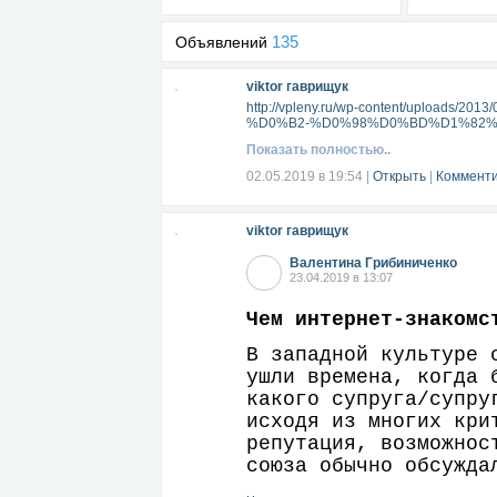
135
Объявлений
viktor гаврищук
http://vpleny.ru/wp-content/up
%D0%B2-%D0%98%D0%BD%D1%82%
Показать полностью..
02.05.2019 в 19:54
|
Открыть
|
Комменти
viktor гаврищук
Валентина Грибиниченко
23.04.2019 в 13:07
Чем интернет-знакомс
В западной культуре 
ушли времена, когда 
какого супруга/супру
исходя из многих кри
репутация, возможнос
союза обычно обсужда