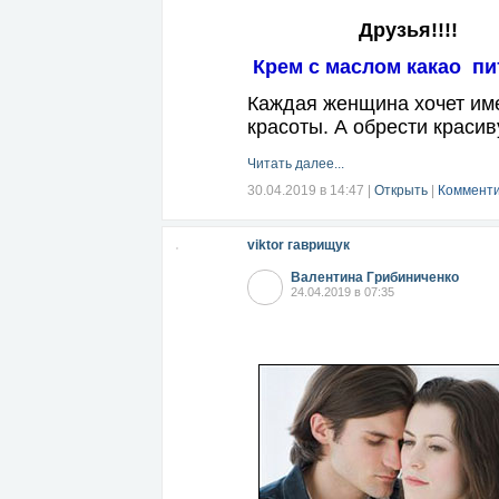
Друзья!!!!
К
рем с маслом какао пи
Каждая женщина хочет име
красоты. А обрести краси
Читать далее...
30.04.2019 в 14:47
|
Открыть
|
Комменти
viktor гаврищук
Валентина Грибиниченко
24.04.2019 в 07:35