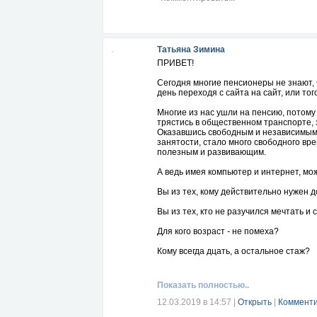
Татьяна Зимина
ПРИВЕТ!
Сегодня многие пенсионеры не знают, 
день переходя с сайта на сайт, или того
Многие из нас ушли на пенсию, потому
трястись в общественном транспорте, 
Оказавшись свободным и независимым,
занятости, стало много свободного вре
полезным и развивающим.
А ведь имея компьютер и интернет, мо
Вы из тех, кому действительно нужен
Вы из тех, кто не разучился мечтать и
Для кого возраст - не помеха?
Кому всегда дцать, а остальное стаж?
Тогда приглашаю Вас в свою команду!
h
Это дружная команда партнеров, в кот
Показать полностью..
рассчитывать на помощь и поддержку и
12.03.2019 в 14:57
|
Открыть
|
Комменти
Пишите, звоните! Я отвечу на все ваш