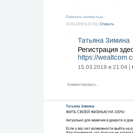
Зарегистрируйся, получи информацию и
светлом и фантастическом будущем. Им
Показать полностью..
Будучи простым учеником трендовой н
сейчас. Через 3-6 месяцев станешь по
15.03.2019 в 21:03
|
Открыть
Так действуй! Регистрация здесь:
https:
Татьяна Зимина
Регистрация здес
https://wealtcom.
15.03.2019 в 21:04 |
Татьяна Зимина
ЖИТЬ СВОЕЙ ЖИЗНЬЮ НА 100%!
Актуально для мамочек в декрете и до
Если у вас нет возможности выйти на 
Или понимаете, что больше не хотите