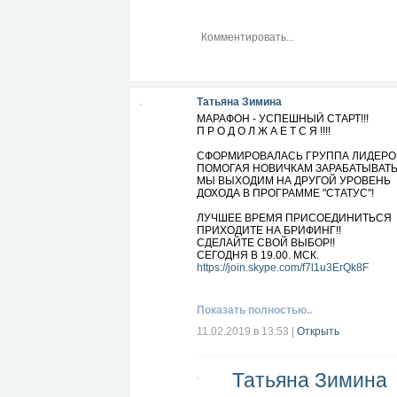
Татьяна Зимина
МАРАФОН - УСПЕШНЫЙ СТАРТ!!!
П Р О Д О Л Ж А Е Т С Я !!!!
СФОРМИРОВАЛАСЬ ГРУППА ЛИДЕРОВ
ПОМОГАЯ НОВИЧКАМ ЗАРАБАТЫВАТЬ
МЫ ВЫХОДИМ НА ДРУГОЙ УРОВЕНЬ
ДОХОДА В ПРОГРАММЕ "СТАТУС"!
ЛУЧШЕЕ ВРЕМЯ ПРИСОЕДИНИТЬСЯ
ПРИХОДИТЕ НА БРИФИНГ!!
СДЕЛАЙТЕ СВОЙ ВЫБОР!!
СЕГОДНЯ В 19.00. МСК.
https://join.skype.com/f7l1u3ErQk8F
Показать полностью..
11.02.2019 в 13:53
|
Открыть
Татьяна Зимина