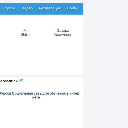
Группы
Видео
Регистрация
Войти
Mr.
Эдуард
Shish
Агадуллин
деозаписи
25
Курсов Социальная сеть для обучения в интер
нете