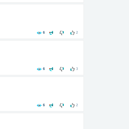
6
2
6
3
6
2