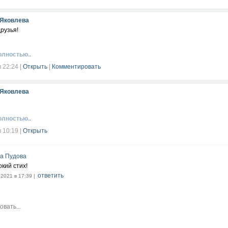
 Яковлева
pyзья!
олностью..
в 22:24
|
Открыть
|
Комментировать
 Яковлева
олностью..
в 10:19
|
Открыть
а Пудова
окий стих!
ответить
.2021 в 17:39 |