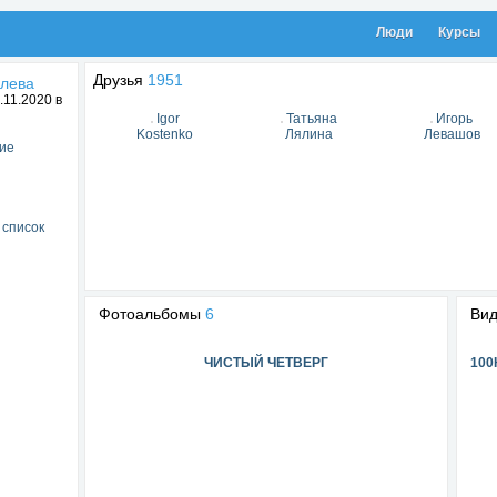
Люди
Курсы
Друзья
1951
влева
11.2020 в
Igor
Татьяна
Игорь
Kostenko
Лялина
Левашов
ие
 список
Фотоальбомы
6
Ви
ЧИСТЫЙ ЧЕТВЕРГ
100