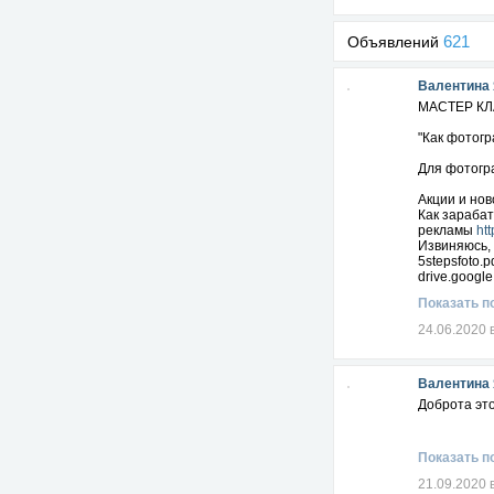
621
Объявлений
Валентина
МАСТЕР КЛ
"Как фотогр
Для фотогр
Акции и но
Как зарабат
рекламы
ht
Извиняюсь, 
5stepsfoto.p
drive.googl
Показать п
24.06.2020 
Валентина
Доброта это
Показать п
21.09.2020 