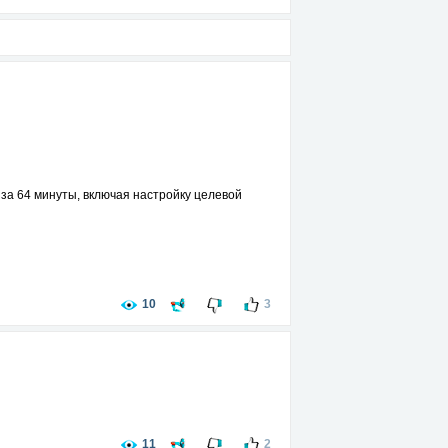
е за 64 минуты, включая настройку целевой
10
3
11
2