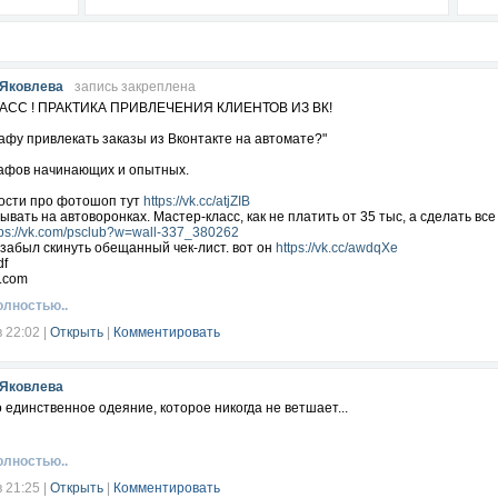
 Яковлева
запись закреплена
АСС ! ПРАКТИКА ПРИВЛЕЧЕНИЯ КЛИЕНТОВ ИЗ ВК!
афу привлекать заказы из Вконтакте на автомате?"
афов начинающих и опытных.
вости про фотошоп тут
https://vk.cc/atjZIB
ывать на автоворонках. Мастер-класс, как не платить от 35 тыс, а сделать вс
tps://vk.com/psclub?w=wall-337_380262
забыл скинуть обещанный чек-лист. вот он
https://vk.cc/awdqXe
df
e.com
олностью..
в 22:02
|
Открыть
|
Комментировать
 Яковлева
 единственное одеяние, которое никогда не ветшает...
олностью..
в 21:25
|
Открыть
|
Комментировать