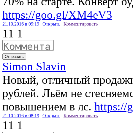
70% на старте. Конверт бу
https://goo.gl/XM4eV3
21.10.2016 в 09:19
|
Открыть
|
Комментировать
1
1
1
Отправить
Simon Slavin
Новый, отличный продажн
рублей. Льём не стесняем
повышением в лс.
https:/
21.10.2016 в 08:19
|
Открыть
|
Комментировать
1
1
1